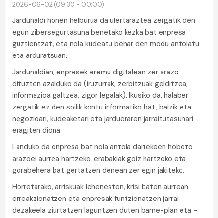
2026-06-02 (09:30 - 00:00)
Jardunaldi honen helburua da ulertaraztea zergatik den
egun zibersegurtasuna benetako kezka bat enpresa
guztientzat, eta nola kudeatu behar den modu antolatu
eta arduratsuan.
Jardunaldian, enpresek eremu digitalean zer arazo
dituzten azalduko da (iruzurrak, zerbitzuak gelditzea,
informazioa galtzea, zigor legalak). Ikusiko da, halaber
zergatik ez den soilik kontu informatiko bat, baizik eta
negozioari, kudeaketari eta jardueraren jarraitutasunari
eragiten diona.
Landuko da enpresa bat nola antola daitekeen hobeto
arazoei aurrea hartzeko, erabakiak goiz hartzeko eta
gorabehera bat gertatzen denean zer egin jakiteko.
Horretarako, arriskuak lehenesten, krisi baten aurrean
erreakzionatzen eta enpresak funtzionatzen jarrai
dezakeela ziurtatzen laguntzen duten barne-plan eta -