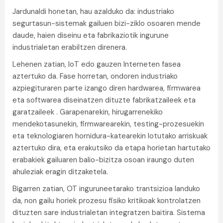
Jardunaldi honetan, hau azalduko da: industriako
segurtasun-sistemak gailuen bizi-ziklo osoaren mende
daude, haien diseinu eta fabrikaziotik ingurune
industrialetan erabiltzen direnera.
Lehenen zatian, IoT edo gauzen Interneten fasea
aztertuko da. Fase horretan, ondoren industriako
azpiegituraren parte izango diren hardwarea, firmwarea
eta softwarea diseinatzen dituzte fabrikatzaileek eta
garatzaileek . Garapenarekin, hirugarrenekiko
mendekotasunekin, firmwarearekin, testing-prozesuekin
eta teknologiaren hornidura-katearekin lotutako arriskuak
aztertuko dira, eta erakutsiko da etapa horietan hartutako
erabakiek gailuaren balio-bizitza osoan iraungo duten
ahuleziak eragin ditzaketela.
Bigarren zatian, OT inguruneetarako trantsizioa landuko
da, non gailu horiek prozesu fisiko kritikoak kontrolatzen
dituzten sare industrialetan integratzen baitira. Sistema