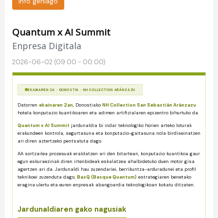
Info gehiago
Quantum x AI Summit
Enpresa Digitala
2026-06-02 (09:00 - 00:00)
EKAINAREN 2A · DONOSTIA · NH COLLECTION ARÁNZAZU
Datorren
ekainaren 2an
, Donostiako
NH Collection San Sebastián Aránzazu
hotela konputazio kuantikoaren eta adimen artifizialaren epizentro bihurtuko da.
Quantum x AI Summit
jardunaldia bi indar teknologiko horien arteko loturak
erakundeen kontrola, segurtasuna eta konputazio-gaitasuna nola birdiseinatzen
ari diren aztertzeko pentsatuta dago.
AA sortzailea prozesuak eraldatzen ari den bitartean, konputazio kuantikoa gaur
egun eskuraezinak diren irtenbideak eskalatzea ahalbidetuko duen motor gisa
agertzen ari da. Jardunaldi hau zuzendariei, berrikuntza-arduradunei eta profil
teknikoei zuzenduta dago,
BasQ (Basque Quantum)
estrategiaren benetako
eragina ulertu eta euren enpresak abangoardia teknologikoan kokatu ditzaten.
Jardunaldiaren gako nagusiak