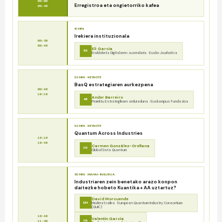
09:00
Erregistroa eta ongietorriko kafea
09:30
10 MIN
Irekiera instituzionala
09:30
09:40
Eli García
EG
Eraldaketa Digitalaren zuzendaria · Eusko Jaurlaritza
30 MIN · KEYNOTE
BasQ estrategiaren aurkezpena
09:40
10:10
Ander Barreiro
AB
Proiektu Estrategikoen arduraduna · Euskampus Fundazioa
30 MIN · KEYNOTE
Quantum Across Industries
10:10
10:40
Carmen González-Orellana
CG
Global Data Quantum
50 MIN · MAHAI-INGURUA
Industriaren zein benetako arazo konpon
daitezke hobeto Kuantika + AA uztartuz?
David Morcuende
DM
Moderatzailea · European Quantum Industry Consortium
(QuIC)
10:40
Valentín García
VG
11:30