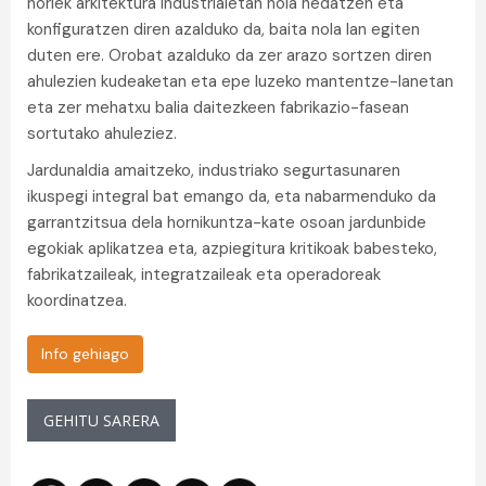
horiek arkitektura industrialetan nola hedatzen eta
konfiguratzen diren azalduko da, baita nola lan egiten
duten ere. Orobat azalduko da zer arazo sortzen diren
ahulezien kudeaketan eta epe luzeko mantentze-lanetan
eta zer mehatxu balia daitezkeen fabrikazio-fasean
sortutako ahuleziez.
Jardunaldia amaitzeko, industriako segurtasunaren
ikuspegi integral bat emango da, eta nabarmenduko da
garrantzitsua dela hornikuntza-kate osoan jardunbide
egokiak aplikatzea eta, azpiegitura kritikoak babesteko,
fabrikatzaileak, integratzaileak eta operadoreak
koordinatzea.
Info gehiago
GEHITU SARERA