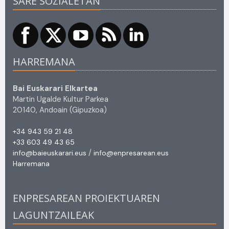
SARE SOZIALETAN
HARREMANA
Bai Euskarari Elkartea
Martin Ugalde Kultur Parkea
20140, Andoain (Gipuzkoa)
+34 943 59 21 48
+33 603 49 43 65
/
info@baieuskarari.eus
info@enpresarean.eus
Harremana
ENPRESAREAN PROIEKTUAREN
LAGUNTZAILEAK