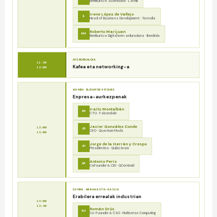
Berrikuntza zuzendaria · Lantik
Irene López de Vallejo
IL
Head of Business Development · Tecnalia
Roberto Marijuan
RM
Berrikuntza Digitalaren arduraduna · Iberdrola
ATSEDENALDIA
11:30
Kafea eta networking-a
12:00
60 MIN · ELEVATOR PITCHES
Enpresa-aurkezpenak
Iraitz Montalbán
IM
CTO · Falcondale
Javier González Conde
12:00
JG
CEO · Quantum Mads
13:00
Jorge de la Herrán y Crespo
JH
Presidentea · Qubiz.team
Antonio Peris
AP
CoFounder & CIO · QCentroid
30 MIN · ARRAKASTA-KASUA
Erabilera errealak industrian
13:00
13:30
Román Orús
RO
Co-Founder & CSO · Multiverse Computing