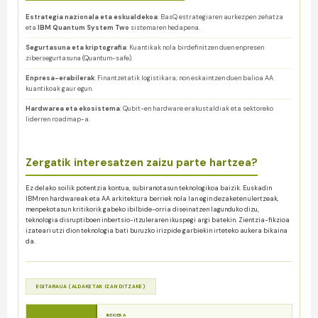
Estrategia nazionala eta eskualdekoa
: BasQ estrategiaren aurkezpen zehatza
eta
IBM Quantum System Two
sistemaren hedapena.
Segurtasuna eta kriptografia
: Kuantikak nola birdefinitzen duen enpresen
zibersegurtasuna (Quantum-safe).
Enpresa-erabilerak
: Finantzetatik logistikara; non eskaintzen duen balioa AA
kuantikoak gaur egun.
Hardwarea eta ekosistema
: Qubit-en hardware erakustaldiak eta sektoreko
liderren roadmap-a.
Zergatik interesatzen zaizu parte hartzea?
Ez delako soilik potentzia kontua, subiranotasun teknologikoa baizik. Euskadin
IBMren hardwareak eta AA arkitektura berriek nola lan egin dezaketen ulertzeak,
menpekotasun kritikorik gabeko ibilbide-orria diseinatzen lagunduko dizu,
teknologia disruptiboen inbertsio-itzuleraren ikuspegi argi batekin. Zientzia-fikzioa
izateari utzi dion teknologia bati buruzko irizpide garbiekin irteteko aukera bikaina
da.
EGITARAUA (ALDAKETAK IZAN DITZAKE)
IREKIERA