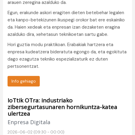
arauen zeregina azalduko da.
Egun, erakunde askori eragiten dieten betebehar legalen
eta kanpo-betekizunen ikuspegi orokor bat ere eskainiko
da. Haien xedeak eta enpresan izan dezaketen eragina
azalduko dira, xehetasun teknikoetan sartu gabe.
Hori guztia modu praktikoan. Erabakiak hartzera eta
enpresa kudeatzera bideratuta egongo da, eta egokituta
dago ezagutza tekniko espezializaturik ez duten
pertsonentzat.
Info gehiago
IoTtik OTra: industriako
zibersegurtasunaren hornikuntza-katea
ulertzea
Enpresa Digitala
2026-06-02 (09:30 - 00:00)