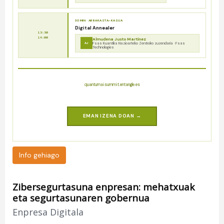
30 MIN · ARRAKASTA-KASUA
Digital Annealer
13:30
14:00
Almudena Justo Martínez
AJ
Fsas Kuantika Nazioarteko Zentroko zuzendaria · Fsas
Technologies
quantumaisummit.entangle.es
EMAN IZENA DOAN →
Info gehiago
Zibersegurtasuna enpresan: mehatxuak
eta segurtasunaren gobernua
Enpresa Digitala