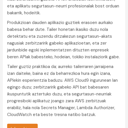
eta aplikatu segurtasun-neurri profesionalak bost orduan
bakarrik, hodeitik.
Produkzioan dauden aplikazio guztiek erasoen aurkako
babesa behar dute. Tailer honetan ikasiko duzu nola
detektatu eta zuzendu ditzakezun segurtasun-akats
nagusiak zerbitzaririk gabeko aplikazioetan, eta zer
jardunbide egoki inplementatzen dituzten enpresek
beren APIak babesteko, hodeian, tokiko instalaziorik gabe.
Tailer guztiz praktikoa da; aurreko tailerraren jarraipena
izan daiteke, baina ez da beharrezkoa hura egin izana,
APIekin esperientzia baduzu. AWS Cloud9 ingurunean lan
egingo duzu; zerbitzaririk gabeko API bat babesaren
ikuspuntutik aztertuko duzu, eta segurtasun-neurriak
progresiboki aplikatuz joango zara AWS zerbitzuak
erabiliz, hala nola Secrets Manager, Lambda Authorizer,
CloudWatch eta beste tresna natibo batzuk.