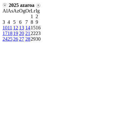
2025 azaroa
Al
As
Az
Og
Or
Lr
Ig
1
2
3
4
5
6
7
8
9
10
11
12
13
14
15
16
17
18
19
20
21
22
23
24
25
26
27
28
29
30