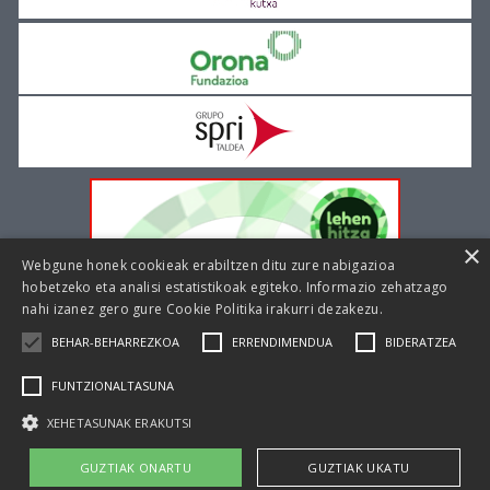
×
Webgune honek cookieak erabiltzen ditu zure nabigazioa
hobetzeko eta analisi estatistikoak egiteko. Informazio zehatzago
nahi izanez gero gure
Cookie Politika irakurri dezakezu.
BEHAR-BEHARREZKOA
ERRENDIMENDUA
BIDERATZEA
FUNTZIONALTASUNA
XEHETASUNAK ERAKUTSI
|
|
Cookie politika
Lege oharra
Pribatutasun politika
GUZTIAK ONARTU
GUZTIAK UKATU