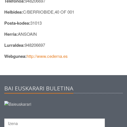
Telefonoa:
948206697
Helbidea:
C/BERRIOBIDE,40 OF 001
Posta-kodea:
31013
Herria:
ANSOAIN
Lurraldea:
948206697
Webgunea:
http://www.cederna.es
BAI EUSKARARI BULETINA