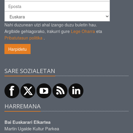
Nahi duzunean utzi ahal izango duzu buletin hau.
Argibide gehiagorako, irakurri gure
Lege Oharra
eta
Pribatutasun politika
.
Harpidetu
SARE SOZIALETAN
HARREMANA
Bai Euskarari Elkartea
Martin Ugalde Kultur Parkea