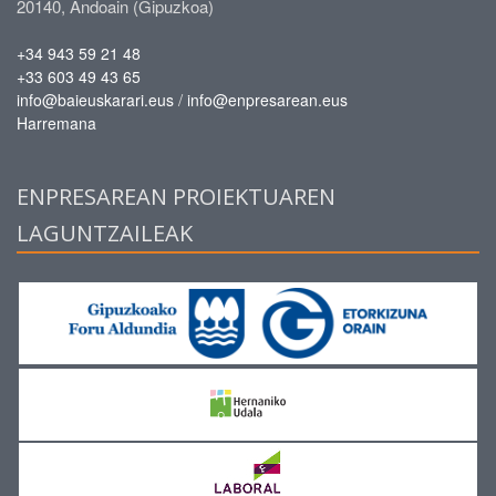
20140, Andoain (Gipuzkoa)
+34 943 59 21 48
+33 603 49 43 65
/
info@baieuskarari.eus
info@enpresarean.eus
Harremana
ENPRESAREAN PROIEKTUAREN
LAGUNTZAILEAK