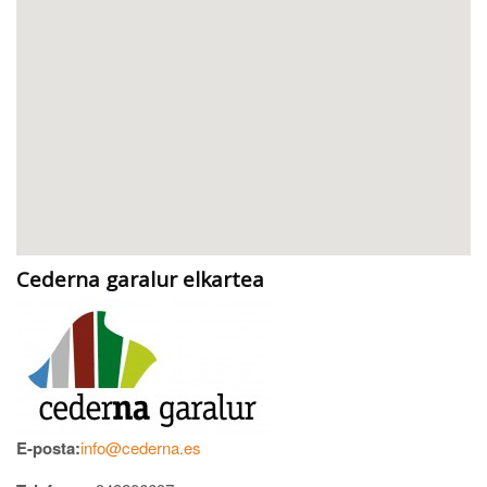
Cederna garalur elkartea
E-posta:
info@cederna.es