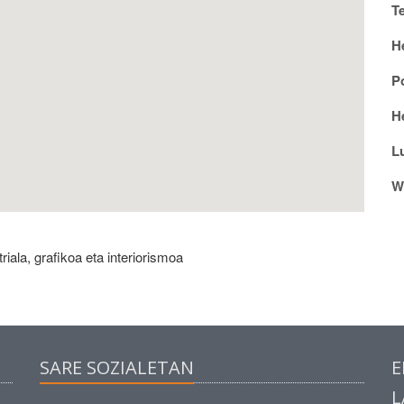
T
H
P
He
L
W
iala, grafikoa eta interiorismoa
SARE SOZIALETAN
E
L