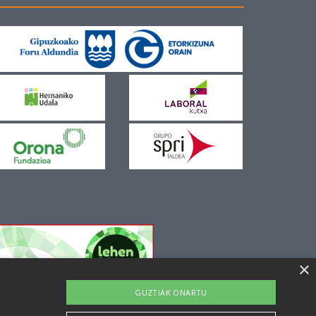
×
GUZTIAK ONARTU