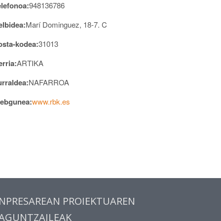
elefonoa:
948136786
elbidea:
Marí Dominguez, 18-7. C
osta-kodea:
31013
rria:
ARTIKA
urraldea:
NAFARROA
ebgunea:
www.rbk.es
NPRESAREAN PROIEKTUAREN
AGUNTZAILEAK