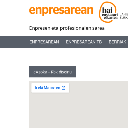
Enpresen eta profesionalen sarea
ENPRESAREAN
ENPRESAREAN TB
BERRIAK
eAzoka - Rbk diseinu