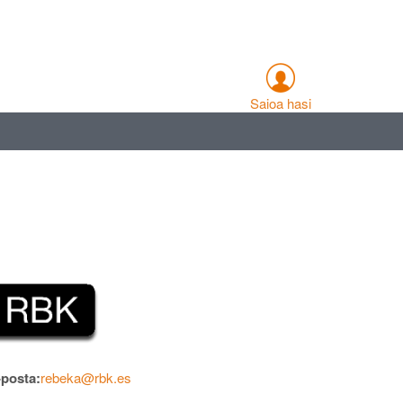
Saioa hasi
-posta:
rebeka@rbk.es