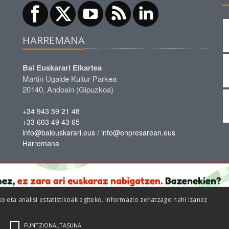
HARREMANA
Bai Euskarari Elkartea
Martin Ugalde Kultur Parkea
20140, Andoain (Gipuzkoa)
+34 943 59 21 48
+33 603 49 43 65
/
info@baieuskarari.eus
info@enpresarean.eus
Harremana
eta analisi estatistikoak egiteko. Informazio zehatzago nahi izanez
FUNTZIONALTASUNA