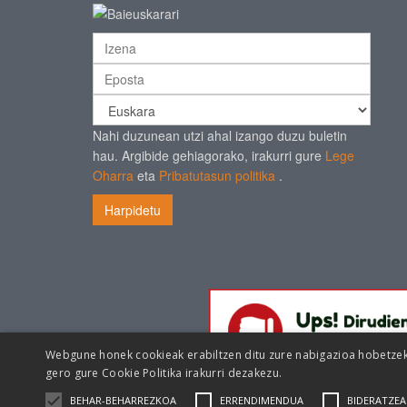
Nahi duzunean utzi ahal izango duzu buletin
hau. Argibide gehiagorako, irakurri gure
Lege
Oharra
eta
Pribatutasun politika
.
Harpidetu
Webgune honek cookieak erabiltzen ditu zure nabigazioa hobetzeko 
gero gure
Cookie Politika irakurri dezakezu.
BEHAR-BEHARREZKOA
ERRENDIMENDUA
BIDERATZEA