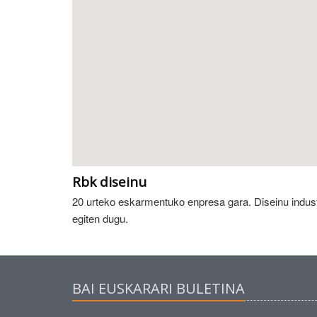
Rbk diseinu
20 urteko eskarmentuko enpresa gara. Diseinu industr
egiten dugu.
BAI EUSKARARI BULETINA