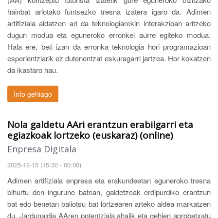
hainbat arlotako funtsezko tresna izatera igaro da. Adimen
artifiziala aldatzen ari da teknologiarekin interakzioan aritzeko
dugun modua eta eguneroko erronkei aurre egiteko modua.
Hala ere, beti izan da erronka teknologia hori programazioan
esperientziarik ez dutenentzat eskuragarri jartzea. Hor kokatzen
da ikastaro hau.
Info gehiago
Nola galdetu AAri erantzun erabilgarri eta
egiazkoak lortzeko (euskaraz) (online)
Enpresa Digitala
2025-12-15 (15:30 - 00:00)
Adimen artifiziala enpresa eta erakundeetan eguneroko tresna
bihurtu den ingurune batean, galdetzeak erdipurdiko erantzun
bat edo benetan baliotsu bat lortzearen arteko aldea markatzen
du. Jardunaldia AAren potentziala ahalik eta gehien aprobetxatu