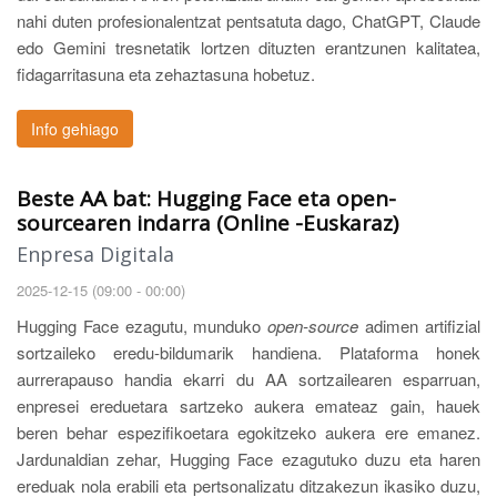
nahi duten profesionalentzat pentsatuta dago, ChatGPT, Claude
edo Gemini tresnetatik lortzen dituzten erantzunen kalitatea,
fidagarritasuna eta zehaztasuna hobetuz.
Info gehiago
Beste AA bat: Hugging Face eta open-
sourcearen indarra (Online -Euskaraz)
Enpresa Digitala
2025-12-15 (09:00 - 00:00)
Hugging Face ezagutu, munduko
open-source
adimen artifizial
sortzaileko eredu-bildumarik handiena. Plataforma honek
aurrerapauso handia ekarri du AA sortzailearen esparruan,
enpresei ereduetara sartzeko aukera emateaz gain, hauek
beren behar espezifikoetara egokitzeko aukera ere emanez.
Jardunaldian zehar, Hugging Face ezagutuko duzu eta haren
ereduak nola erabili eta pertsonalizatu ditzakezun ikasiko duzu,