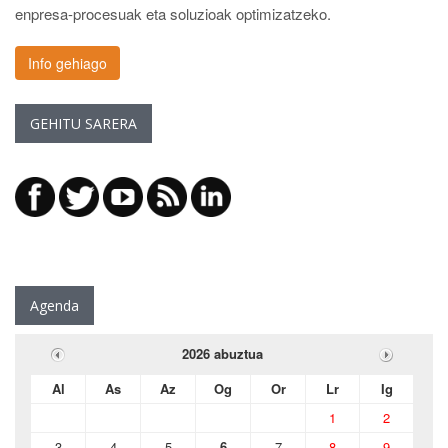
enpresa-procesuak eta soluzioak optimizatzeko.
Info gehiago
GEHITU SARERA
Agenda
2026 abuztua
Al
As
Az
Og
Or
Lr
Ig
1
2
3
4
5
6
7
8
9