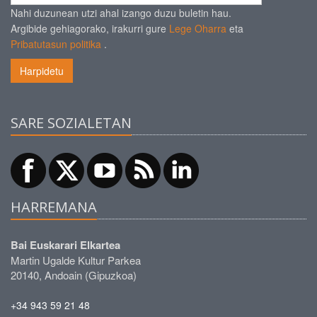
Nahi duzunean utzi ahal izango duzu buletin hau.
Argibide gehiagorako, irakurri gure
Lege Oharra
eta
Pribatutasun politika
.
Harpidetu
SARE SOZIALETAN
HARREMANA
Bai Euskarari Elkartea
Martin Ugalde Kultur Parkea
20140, Andoain (Gipuzkoa)
+34 943 59 21 48