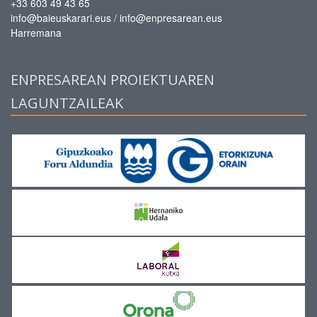
+33 603 49 43 65
/
info@baieuskarari.eus
info@enpresarean.eus
Harremana
ENPRESAREAN PROIEKTUAREN
LAGUNTZAILEAK