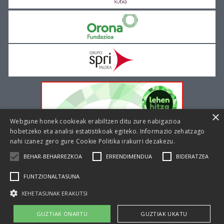
×
Webgune honek cookieak erabiltzen ditu zure nabigazioa
hobetzeko eta analisi estatistikoak egiteko. Informazio zehatzago
nahi izanez gero gure
Cookie Politika irakurri dezakezu.
BEHAR-BEHARREZKOA
ERRENDIMENDUA
BIDERATZEA
FUNTZIONALTASUNA
XEHETASUNAK ERAKUTSI
|
|
Cookie politika
Lege oharra
Pribatutasun politika
GUZTIAK ONARTU
GUZTIAK UKATU