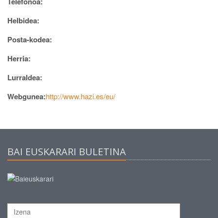
Telefonoa:
Helbidea:
Posta-kodea:
Herria:
Lurraldea:
Webgunea:
http://www.hazi.es/eu/
BAI EUSKARARI BULETINA