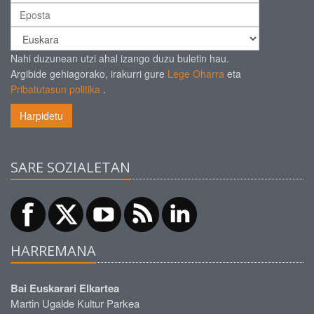
Nahi duzunean utzi ahal izango duzu buletin hau.
Argibide gehiagorako, irakurri gure
Lege Oharra
eta
Pribatutasun politika
.
Harpidetu
SARE SOZIALETAN
HARREMANA
Bai Euskarari Elkartea
Martin Ugalde Kultur Parkea