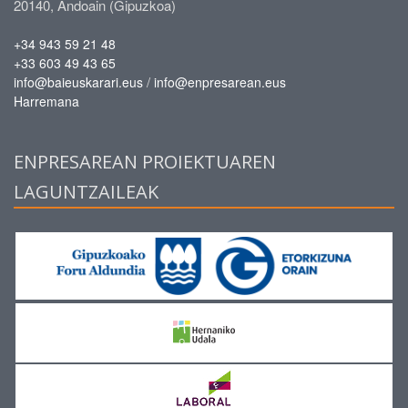
20140, Andoain (Gipuzkoa)
+34 943 59 21 48
+33 603 49 43 65
/
info@baieuskarari.eus
info@enpresarean.eus
Harremana
ENPRESAREAN PROIEKTUAREN
LAGUNTZAILEAK