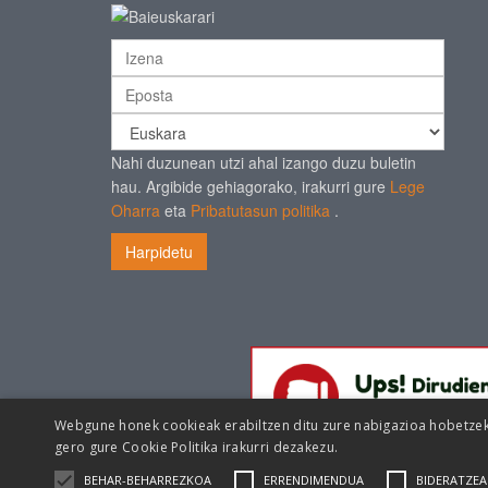
Nahi duzunean utzi ahal izango duzu buletin
hau. Argibide gehiagorako, irakurri gure
Lege
Oharra
eta
Pribatutasun politika
.
Harpidetu
Webgune honek cookieak erabiltzen ditu zure nabigazioa hobetzeko 
gero gure
Cookie Politika irakurri dezakezu.
BEHAR-BEHARREZKOA
ERRENDIMENDUA
BIDERATZEA