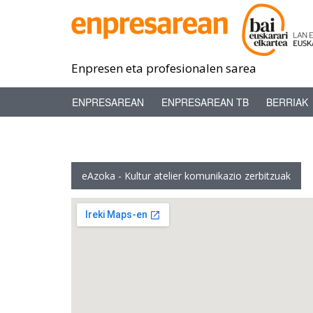
Enpresen eta profesionalen sarea
ENPRESAREAN
ENPRESAREAN TB
BERRIAK
eAzoka - Kultur atelier komunikazio zerbitzuak