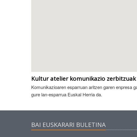
Kultur atelier komunikazio zerbitzuak
Komunikazioaren esparruan aritzen garen enpresa ga
gure lan-esparrua Euskal Herria da.
BAI EUSKARARI BULETINA