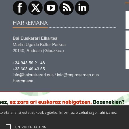
HARREMANA
Bai Euskarari Elkartea
Martin Ugalde Kultur Parkea
20140, Andoain (Gipuzkoa)
+34 943 59 21 48
+33 603 49 43 65
/
info@baieuskarari.eus
info@enpresarean.eus
Harremana
eta analisi estatistikoak egiteko. Informazio zehatzago nahi izanez
FUNTZIONALTASUNA