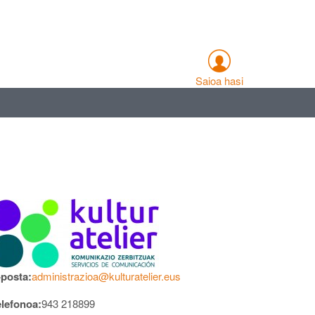
Saioa hasi
-posta:
administrazioa@kulturatelier.eus
elefonoa:
943 218899