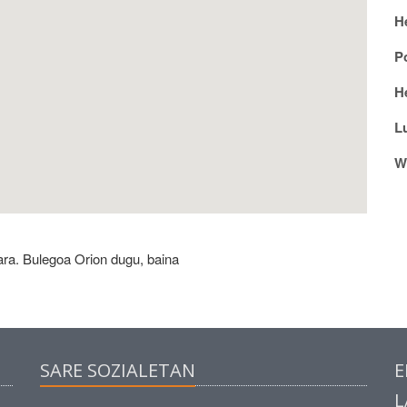
H
P
He
L
W
ra. Bulegoa Orion dugu, baina
SARE SOZIALETAN
E
L