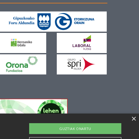
×
GUZTIAK ONARTU