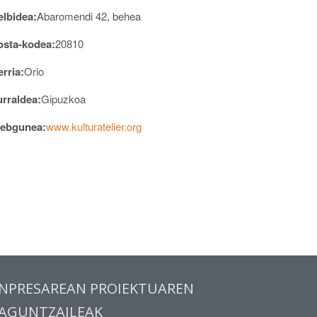
elbidea:
Abaromendi 42, behea
osta-kodea:
20810
rria:
Orio
urraldea:
Gipuzkoa
ebgunea:
www.kulturatelier.org
NPRESAREAN PROIEKTUAREN
AGUNTZAILEAK