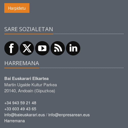
Harpidetu
SARE SOZIALETAN
HARREMANA
Bai Euskarari Elkartea
Martin Ugalde Kultur Parkea
20140, Andoain (Gipuzkoa)
+34 943 59 21 48
+33 603 49 43 65
/
info@baieuskarari.eus
info@enpresarean.eus
Harremana