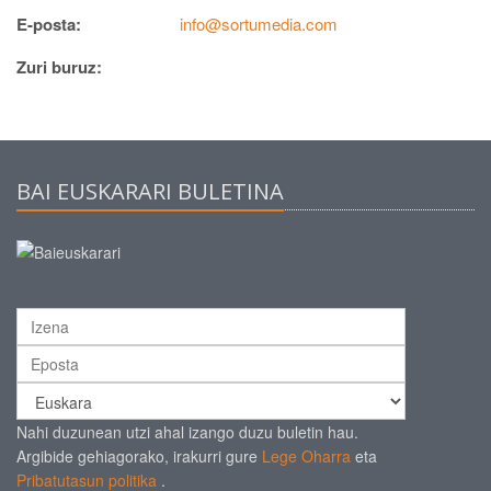
E-posta:
info@sortumedia.com
Zuri buruz:
BAI EUSKARARI BULETINA
Nahi duzunean utzi ahal izango duzu buletin hau.
Argibide gehiagorako, irakurri gure
Lege Oharra
eta
Pribatutasun politika
.