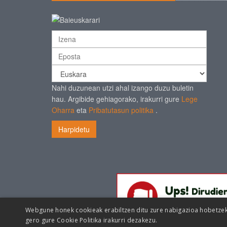
Nahi duzunean utzi ahal izango duzu buletin
hau. Argibide gehiagorako, irakurri gure
Lege
Oharra
eta
Pribatutasun politika
.
Harpidetu
Webgune honek cookieak erabiltzen ditu zure nabigazioa hobetzeko 
gero gure
Cookie Politika irakurri dezakezu.