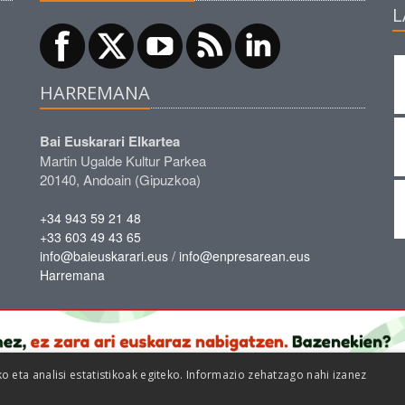
L
HARREMANA
Bai Euskarari Elkartea
Martin Ugalde Kultur Parkea
20140, Andoain (Gipuzkoa)
+34 943 59 21 48
+33 603 49 43 65
/
info@baieuskarari.eus
info@enpresarean.eus
Harremana
eta analisi estatistikoak egiteko. Informazio zehatzago nahi izanez