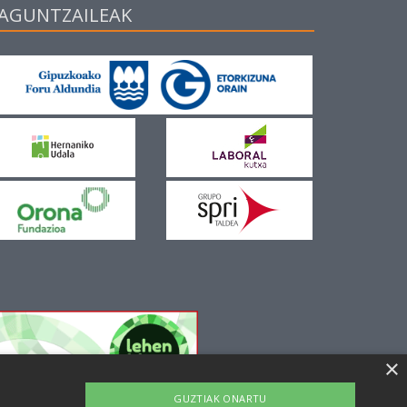
AGUNTZAILEAK
×
GUZTIAK ONARTU