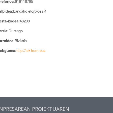
elefonoa:
616118795
elbidea:
Landako etorbidea 4
osta-kodea:
48200
rria:
Durango
urraldea:
Bizkaia
ebgunea:
http://tokikom.eus
NPRESAREAN PROIEKTUAREN