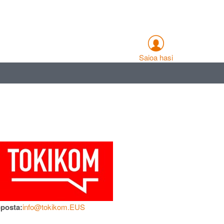
Saioa hasi
-posta:
info@tokikom.EUS