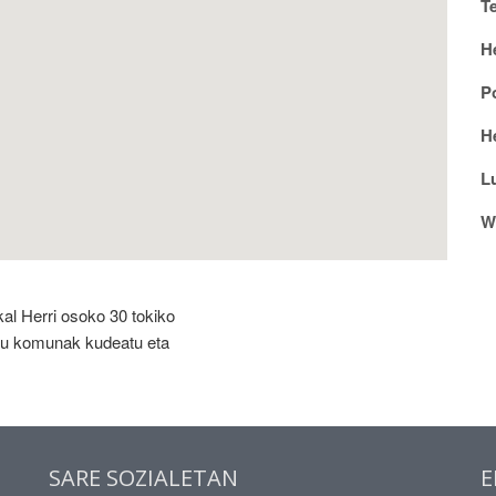
T
H
P
He
L
W
al Herri osoko 30 tokiko
zu komunak kudeatu eta
SARE SOZIALETAN
E