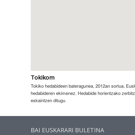
Tokikom
Tokiko hedabideen bateragunea, 2012an sortua, Eusk
hedabideren ekimenez. Hedabide horientzako zerbit
eskaintzen ditugu.
BAI EUSKARARI BULETINA