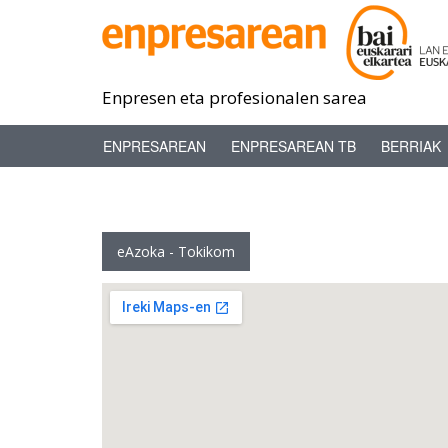
Enpresen eta profesionalen sarea
ENPRESAREAN
ENPRESAREAN TB
BERRIAK
eAzoka - Tokikom