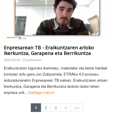
Enpresarean TB - Eraikuntzaren arloko
Ikerkuntza, Garapena eta Berrikuntza
2024-03-04 -
Enpresarean
Eraikuntzaren inguruko ikerketez, materialez eta beste hainbat
kontutaz aritu gara Jon Zubizarreta, ETRAko 4.0 prozesu
arduradunarekin Enpresarean TB saioan. Eraikuntzaren arloan
Ikerkuntza, Garapena eta Berrikuntza lantzen duten lehen
enpresa unit...
Gehiago irakurri
1
2
3
>
>>