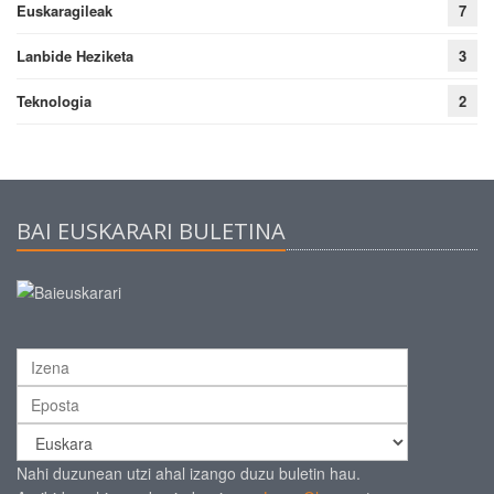
Euskaragileak
7
Lanbide Heziketa
3
Teknologia
2
BAI EUSKARARI BULETINA
Nahi duzunean utzi ahal izango duzu buletin hau.