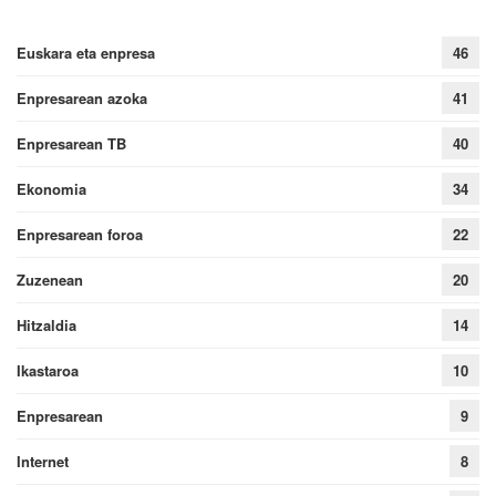
Euskara eta enpresa
46
Enpresarean azoka
41
Enpresarean TB
40
Ekonomia
34
Enpresarean foroa
22
Zuzenean
20
Hitzaldia
14
Ikastaroa
10
Enpresarean
9
Internet
8