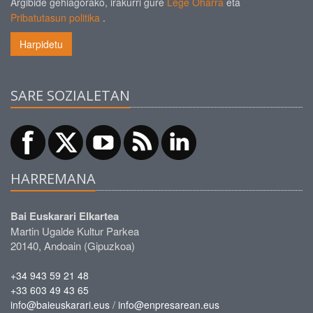
Argibide gehiagorako, irakurri gure
Lege Oharra
eta
Pribatutasun politika
.
Harpidetu
SARE SOZIALETAN
HARREMANA
Bai Euskarari Elkartea
Martin Ugalde Kultur Parkea
20140, Andoain (Gipuzkoa)
+34 943 59 21 48
+33 603 49 43 65
/
info@baieuskarari.eus
info@enpresarean.eus