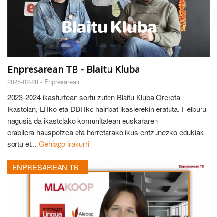
Enpresarean TB - Blaitu Kluba
2025-02-28 -
Enpresarean
2023-2024 ikasturtean sortu zuten Blaitu Kluba Orereta
Ikastolan, LHko eta DBHko hainbat ikaslerekin eratuta. Helburu
nagusia da ikastolako komunitatean euskararen
erabilera hauspotzea eta horretarako ikus-entzunezko edukiak
sortu et...
Gehiago irakurri
ENPRESAREAN TB