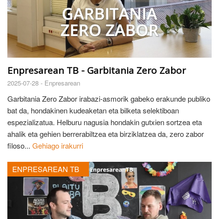
Enpresarean TB - Garbitania Zero Zabor
2025-07-28 -
Enpresarean
Garbitania Zero Zabor irabazi-asmorik gabeko erakunde publiko
bat da, hondakinen kudeaketan eta bilketa selektiboan
espezializatua. Helburu nagusia hondakin gutxien sortzea eta
ahalik eta gehien berrerabiltzea eta birziklatzea da, zero zabor
filoso...
Gehiago irakurri
ENPRESAREAN TB