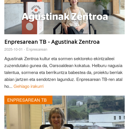
Enpresarean TB - Agustinak Zentroa
2025-10-01 -
Enpresarean
Agustinak Zentroa kultur eta sormen sektoreko ekintzaileei
zuzendutako gunea da, Oarsoaldean kokatua. Helburu nagusia
talentua, sormena eta berrikuntza babestea da, proiektu berriak
abian jartzen eta sendotzen lagunduz. Enpresarean TB-ren atal
ho...
Gehiago irakurri
ENPRESAREAN TB