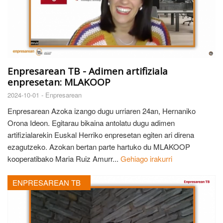
Enpresarean TB - Adimen artifiziala
enpresetan: MLAKOOP
2024-10-01 -
Enpresarean
Enpresarean Azoka izango dugu urriaren 24an, Hernaniko
Orona Ideon. Egitarau bikaina antolatu dugu adimen
artifizialarekin Euskal Herriko enpresetan egiten ari direna
ezagutzeko. Azokan bertan parte hartuko du MLAKOOP
kooperatibako Maria Ruiz Amurr...
Gehiago irakurri
ENPRESAREAN TB