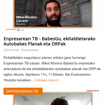
Enpresarean TB - BabesGu, ekitaldietarako
Autobabes Planak eta DRPak
2024-04-08 -
Enpresarean
Ekitaldietako segurtasun planez arituko gara hurrengo
Enpresarean TB saioan. Mikel Moreno BabesGu enpresako
arduraduna da eta ekitaldietarako autobabes planak eta DRP-ak
egiten dituzte. Apirilaren 11n, 11:00etan, Bai Euskarariren
Youtube kanalean...
Gehiago irakurri
ENPRESAREAN TB