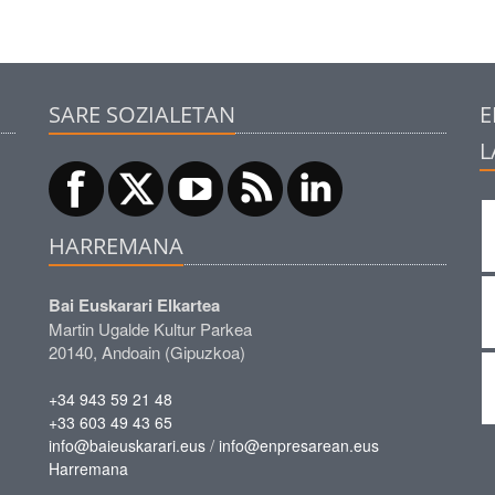
SARE SOZIALETAN
E
L
HARREMANA
Bai Euskarari Elkartea
Martin Ugalde Kultur Parkea
20140, Andoain (Gipuzkoa)
+34 943 59 21 48
+33 603 49 43 65
/
info@baieuskarari.eus
info@enpresarean.eus
Harremana