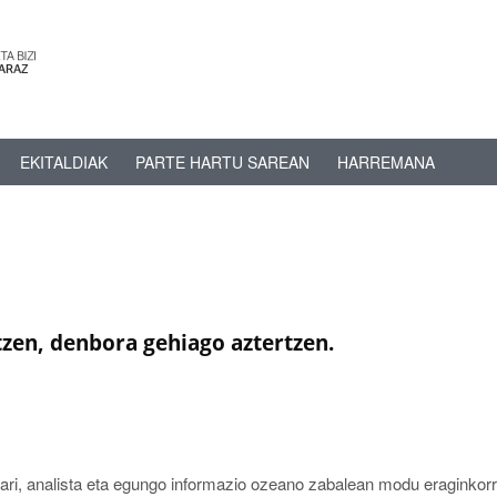
EKITALDIAK
PARTE HARTU SAREAN
HARREMANA
tzen, denbora gehiago aztertzen.
lari, analista eta egungo informazio ozeano zabalean modu eraginkor