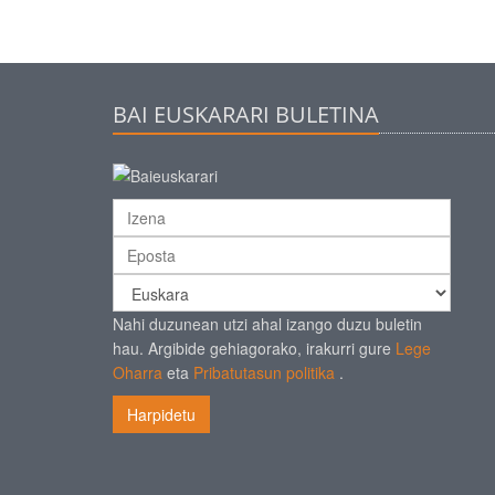
BAI EUSKARARI BULETINA
Nahi duzunean utzi ahal izango duzu buletin
hau. Argibide gehiagorako, irakurri gure
Lege
Oharra
eta
Pribatutasun politika
.
Harpidetu