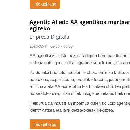
Info gehiago
Agentic AI edo AA agentikoa martxa
egiteko
Enpresa Digitala
2026-02-17 (09:30 - 00:00)
AA agentikoko sistemak paradigma berri bat dira adime
izateaz gain, gauza dira ingurune konplexuetan eraba
Jardunaldi hau arlo hauekin lotutako erronka kritikoe
operazioa, segurtasuna, eraginkortasuna, jasangarrit
artifiziala eta AA aurreratua konbinatzen dituzten ga
aurkeztuko dira, hitzaldi teknologikoen eta adituekin
Helburua da industrian inpaktua duten soluzio agentik
identifikatzea eta lankidetza-bideak irekitzea.
Info gehiago