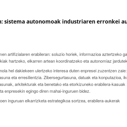
n: sistema autonomoak industriaren erronkei a
n artifizialaren erabileran: soluzio horiek, informazioa aztertzeko ga
kiak hartzeko, elkarren artean koordinatzeko eta autonomiaz jardute
i nola hel dakiekeen ulertzeko interesa duten enpresei zuzentzen zaie:
asuna eta erresilientzia. Zibersegurtasuna, datuak eta konputazioa, 
itasunak, arkitekturak eta benetako eta etorkizuneko erabilera-kasuak
 eta enpresekin egingo diren mahai-inguruen bidez.
oen inguruan elkarrizketa estrategikoa sortzea, erabilera-aukerak