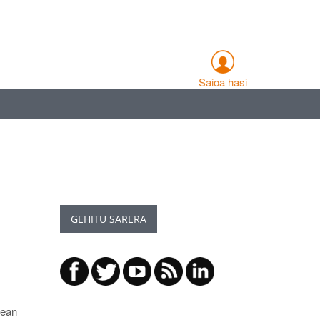
Saioa hasi
GEHITU SARERA
rean