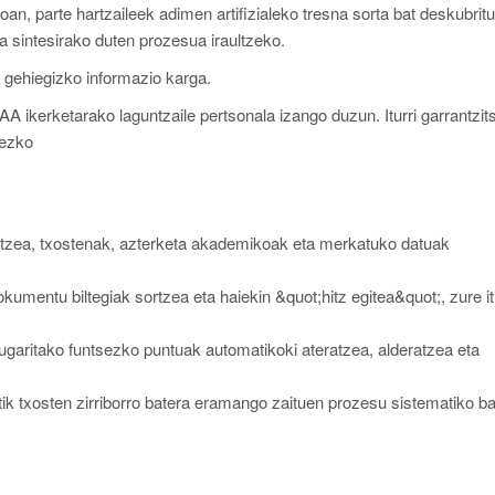
an, parte hartzaileek adimen artifizialeko tresna sorta bat deskubritu
ta sintesirako duten prozesua iraultzeko.
 gehiegizko informazio karga.
AA ikerketarako laguntzaile pertsonala izango duzun. Iturri garrantzi
tsezko
biltzea, txostenak, azterketa akademikoak eta merkatuko datuak
kumentu biltegiak sortzea eta haiekin &quot;hitz egitea&quot;, zure it
ugaritako funtsezko puntuak automatikoki ateratzea, alderatzea eta
etik txosten zirriborro batera eramango zaituen prozesu sistematiko ba