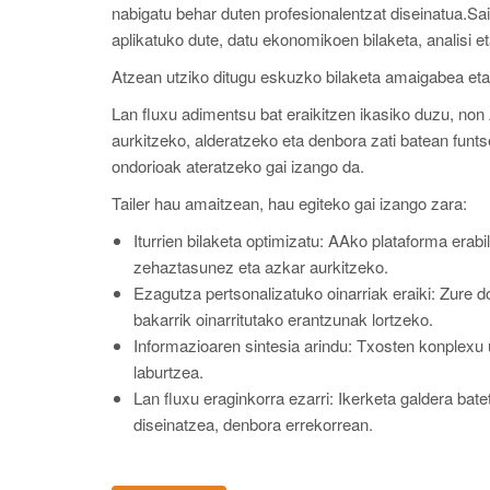
nabigatu behar duten profesionalentzat diseinatua.Saio
aplikatuko dute, datu ekonomikoen bilaketa, analisi e
Atzean utziko ditugu eskuzko bilaketa amaigabea eta
Lan fluxu adimentsu bat eraikitzen ikasiko duzu, non 
aurkitzeko, alderatzeko eta denbora zati batean fun
ondorioak ateratzeko gai izango da.
Tailer hau amaitzean, hau egiteko gai izango zara:
Iturrien bilaketa optimizatu: AAko plataforma era
zehaztasunez eta azkar aurkitzeko.
Ezagutza pertsonalizatuko oinarriak eraiki: Zure do
bakarrik oinarritutako erantzunak lortzeko.
Informazioaren sintesia arindu: Txosten konplexu 
laburtzea.
Lan fluxu eraginkorra ezarri: Ikerketa galdera bat
diseinatzea, denbora errekorrean.