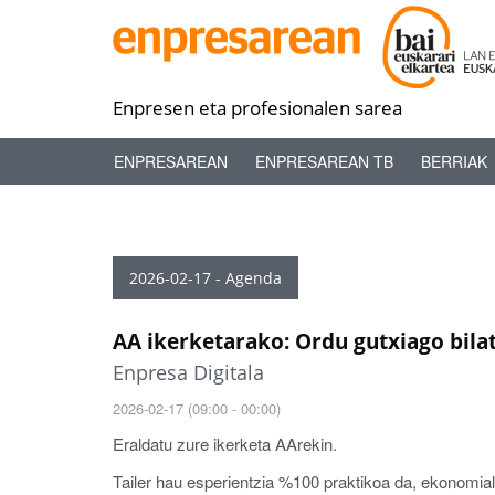
Enpresen eta profesionalen sarea
ENPRESAREAN
ENPRESAREAN TB
BERRIAK
2026-02-17 - Agenda
AA ikerketarako: Ordu gutxiago bila
Enpresa Digitala
2026-02-17 (09:00 - 00:00)
Eraldatu zure ikerketa AArekin.
Tailer hau esperientzia %100 praktikoa da, ekonomia