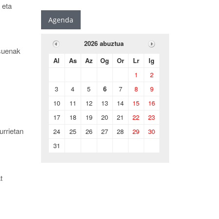
 eta
Agenda
2026 abuztua
tsuenak
Al
As
Az
Og
Or
Lr
Ig
1
2
3
4
5
6
7
8
9
10
11
12
13
14
15
16
17
18
19
20
21
22
23
urrietan
24
25
26
27
28
29
30
31
t