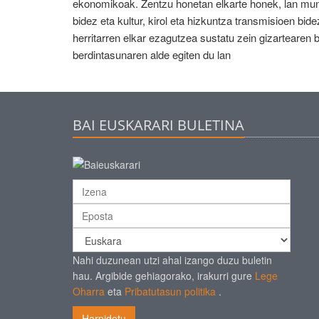
ekonomikoak. Zentzu honetan elkarte honek, lan mu
bidez eta kultur, kirol eta hizkuntza transmisioen b
herritarren elkar ezagutzea sustatu zein gizartearen
berdintasunaren alde egiten du lan
BAI EUSKARARI BULETINA
Nahi duzunean utzi ahal izango duzu buletin
hau. Argibide gehiagorako, irakurri gure
Lege
Oharra
eta
Pribatutasun politika
.
Harpidetu