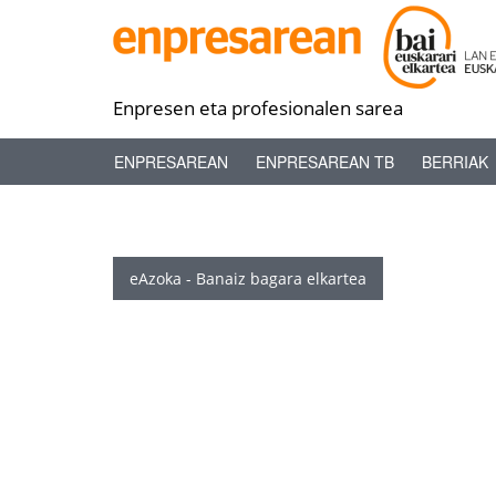
Enpresen eta profesionalen sarea
ENPRESAREAN
ENPRESAREAN TB
BERRIAK
eAzoka - Banaiz bagara elkartea