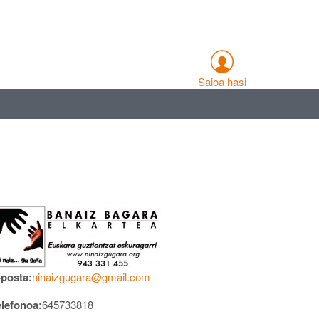
Saioa hasi
-posta:
ninaizgugara@gmail.com
elefonoa:
645733818