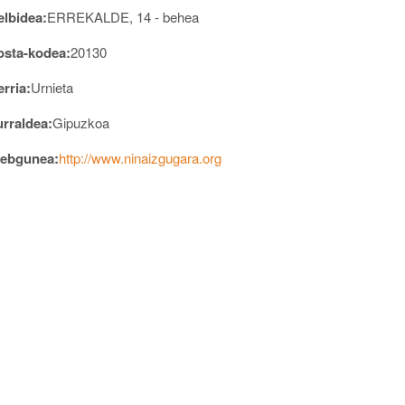
elbidea:
ERREKALDE, 14 - behea
osta-kodea:
20130
rria:
Urnieta
urraldea:
Gipuzkoa
ebgunea:
http://www.ninaizgugara.org