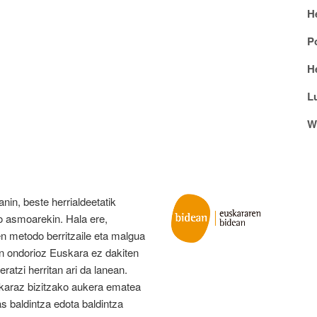
H
P
He
L
W
in, beste herrialdeetatik
o asmoarekin. Hala ere,
n metodo berritzaile eta malgua
en ondorioz Euskara ez dakiten
ratzi herritan ari da lanean.
skaraz bizitzako aukera ematea
as baldintza edota baldintza