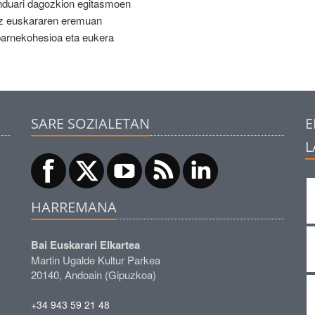
nduari dagozkion egitasmoen
idez euskararen eremuan
 barnekohesioa eta eukera
SARE SOZIALETAN
E
L
HARREMANA
Bai Euskarari Elkartea
Martin Ugalde Kultur Parkea
20140, Andoain (Gipuzkoa)
+34 943 59 21 48