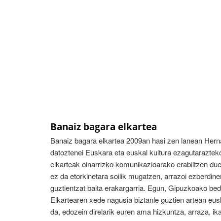
Banaiz bagara elkartea
Banaiz bagara elkartea 2009an hasi zen lanean Hernan
datoztenei Euskara eta euskal kultura ezagutaraztek
elkarteak oinarrizko komunikazioarako erabiltzen due
ez da etorkinetara soilik mugatzen, arrazoi ezberdin
guztientzat baita erakargarria. Egun, Gipuzkoako bede
Elkartearen xede nagusia biztanle guztien artean eu
da, edozein direlarik euren ama hizkuntza, arraza, ik