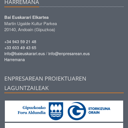
HARREMANA
Bai Euskarari Elkartea
Martin Ugalde Kultur Parkea
20140, Andoain (Gipuzkoa)
+34 943 59 21 48
+33 603 49 43 65
/
info@baieuskarari.eus
info@enpresarean.eus
Harremana
ENPRESAREAN PROIEKTUAREN
LAGUNTZAILEAK