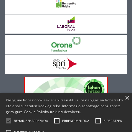
×
Webgune honek cookieak erabiltzen ditu zure nabigazioa hobetzeko
eta analisi estatistikoak egiteko. Informazio zehatzago nahi izanez
gero gure
Cookie Politika irakurri dezakezu.
BEHAR-BEHARREZKOA
ERRENDIMENDUA
BIDERATZEA