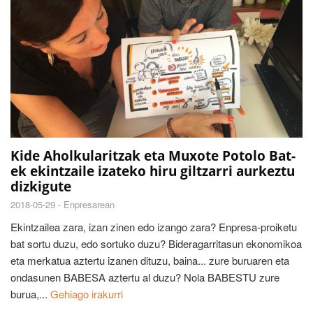
Kide Aholkularitzak eta Muxote Potolo Bat-
ek ekintzaile izateko hiru giltzarri aurkeztu
dizkigute
2018-05-29 -
Enpresarean
Ekintzailea zara, izan zinen edo izango zara? Enpresa-proiketu
bat sortu duzu, edo sortuko duzu? Bideragarritasun ekonomikoa
eta merkatua aztertu izanen dituzu, baina... zure buruaren eta
ondasunen BABESA aztertu al duzu? Nola BABESTU zure
burua,...
Gehiago irakurri