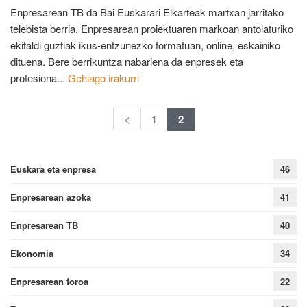
Enpresarean TB da Bai Euskarari Elkarteak martxan jarritako
telebista berria, Enpresarean proiektuaren markoan antolaturiko
ekitaldi guztiak ikus-entzunezko formatuan, online, eskainiko
dituena. Bere berrikuntza nabariena da enpresek eta
profesiona...
Gehiago irakurri
<
1
2
Euskara eta enpresa
46
Enpresarean azoka
41
Enpresarean TB
40
Ekonomia
34
Enpresarean foroa
22