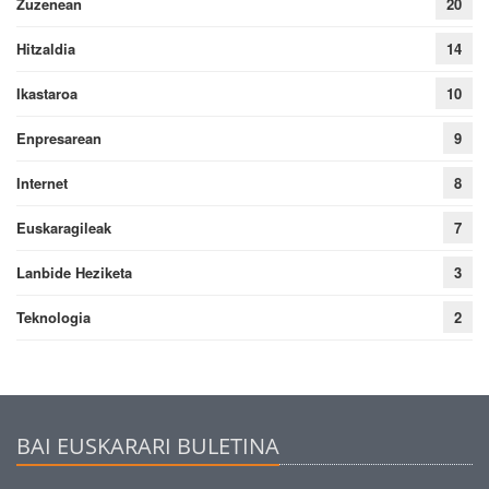
Zuzenean
20
Hitzaldia
14
Ikastaroa
10
Enpresarean
9
Internet
8
Euskaragileak
7
Lanbide Heziketa
3
Teknologia
2
BAI EUSKARARI BULETINA