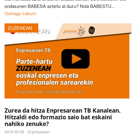
ondasunen BABESA aztertu al duzu? Nola BABESTU...
Gehiago irakurri
ZUZENEAN
Zurea da hitza Enpresarean TB Kanalean.
Hitzaldi edo formazio saio bat eskaini
nahiko zenuke?
2018-03-08 -
Enpresarean