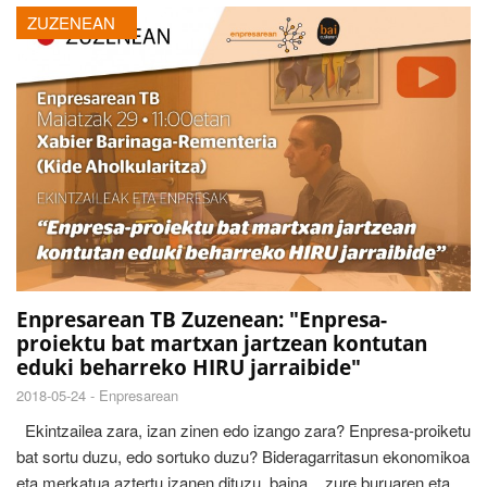
ZUZENEAN
Enpresarean TB Zuzenean: "Enpresa-
proiektu bat martxan jartzean kontutan
eduki beharreko HIRU jarraibide"
2018-05-24 -
Enpresarean
Ekintzailea zara, izan zinen edo izango zara? Enpresa-proiketu
bat sortu duzu, edo sortuko duzu? Bideragarritasun ekonomikoa
eta merkatua aztertu izanen dituzu, baina... zure buruaren eta