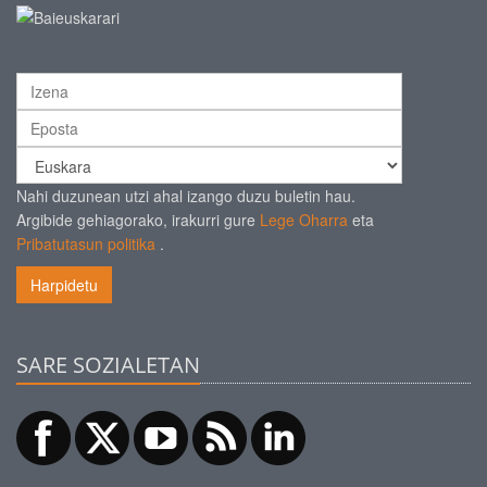
Nahi duzunean utzi ahal izango duzu buletin hau.
Argibide gehiagorako, irakurri gure
Lege Oharra
eta
Pribatutasun politika
.
Harpidetu
SARE SOZIALETAN