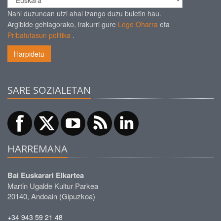
Nahi duzunean utzi ahal izango duzu buletin hau.
Argibide gehiagorako, irakurri gure
Lege Oharra
eta
Pribatutasun politika
.
Harpidetu
SARE SOZIALETAN
HARREMANA
Bai Euskarari Elkartea
Martin Ugalde Kultur Parkea
20140, Andoain (Gipuzkoa)
+34 943 59 21 48