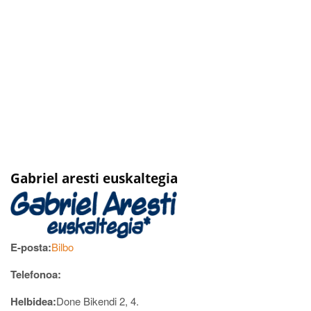
Gabriel aresti euskaltegia
E-posta:
Bilbo
Telefonoa:
Helbidea:
Done Bikendi 2, 4.