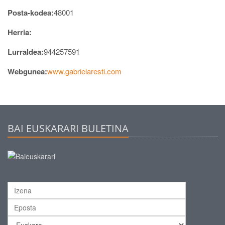
Posta-kodea:
48001
Herria:
Lurraldea:
944257591
Webgunea:
www.gabrielaresti.com
BAI EUSKARARI BULETINA