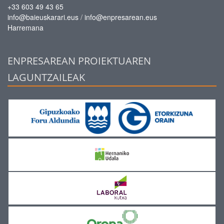
+33 603 49 43 65
/
info@baieuskarari.eus
info@enpresarean.eus
Harremana
ENPRESAREAN PROIEKTUAREN
LAGUNTZAILEAK