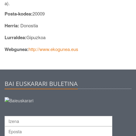
a).
Posta-kodea:
20009
Herria:
Donostia
Lurraldea:
Gipuzkoa
Webgunea:
http://www.ekogunea.eus
BAI EUSKARARI BULETINA