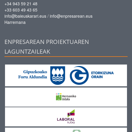
+34 943 59 21 48
+33 603 49 43 65
/
info@baieuskarari.eus
info@enpresarean.eus
Harremana
ENPRESAREAN PROIEKTUAREN
LAGUNTZAILEAK