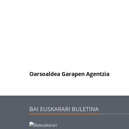
Oarsoaldea Garapen Agentzia
BAI EUSKARARI BULETINA