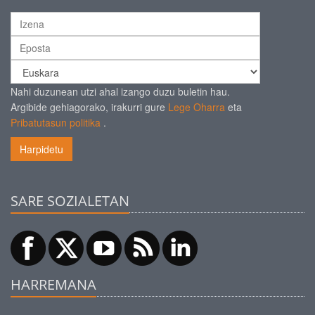
Nahi duzunean utzi ahal izango duzu buletin hau.
Argibide gehiagorako, irakurri gure
Lege Oharra
eta
Pribatutasun politika
.
Harpidetu
SARE SOZIALETAN
HARREMANA