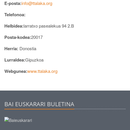
E-posta:
info@ttalaka.org
Telefonoa:
Helbidea:
larratxo pasealekua 94 2.B
Posta-kodea:
20017
Herria:
Donostia
Lurraldea:
Gipuzkoa
Webgunea:
www.ttalaka.org
BAI EUSKARARI BULETINA