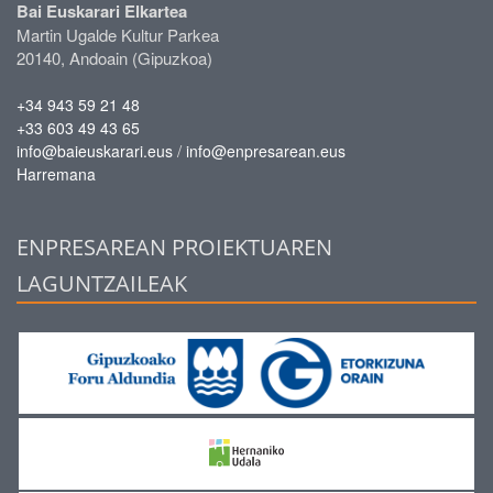
Bai Euskarari Elkartea
Martin Ugalde Kultur Parkea
20140, Andoain (Gipuzkoa)
+34 943 59 21 48
+33 603 49 43 65
/
info@baieuskarari.eus
info@enpresarean.eus
Harremana
ENPRESAREAN PROIEKTUAREN
LAGUNTZAILEAK