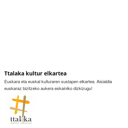
Ttalaka kultur elkartea
Euskara eta euskal kulturaren sustapen elkartea. Aisialdia
euskaraz bizitzeko aukera eskainiko dizkizugu!