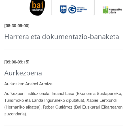
[08:30-09:00]
Harrera eta dokumentazio-banaketa
[09:00-09:15]
Aurkezpena
Aurkezlea: Anabel Arraiza.
Aurkezpen instituzionala: Imanol Lasa (Ekonomia Sustapeneko,
Turismoko eta Landa Inguruneko diputatua), Xabier Lertxundi
(Hernaniko alkatea), Rober Gutiérrez (Bai Euskarari Elkartearen
zuzendaria).