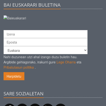
BAI EUSKARARI BULETINA
Nahi duzunean utzi ahal izango duzu buletin hau.
Argibide gehiagorako, irakurri gure
Lege Oharra
eta
Pribatutasun politika
.
Harpidetu
SARE SOZIALETAN