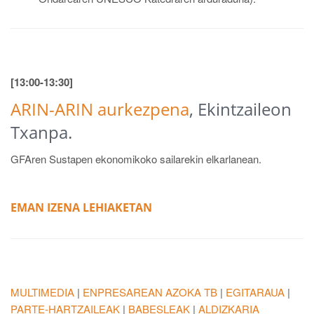
[13:00-13:30]
ARIN-ARIN aurkezpena
, Ekintzaileon
Txanpa.
GFAren Sustapen ekonomikoko sailarekin elkarlanean.
EMAN IZENA
LEHIAKETAN
MULTIMEDIA
|
ENPRESAREAN AZOKA TB
|
EGITARAUA
|
PARTE-HARTZAILEAK
|
BABESLEAK
|
ALDIZKARIA