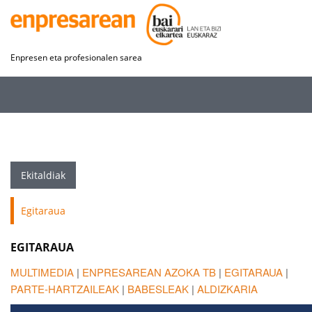
Enpresen eta profesionalen sarea
Ekitaldiak
Egitaraua
EGITARAUA
MULTIMEDIA
|
ENPRESAREAN AZOKA TB
|
EGITARAUA
|
PARTE-HARTZAILEAK
|
BABESLEAK
|
ALDIZKARIA