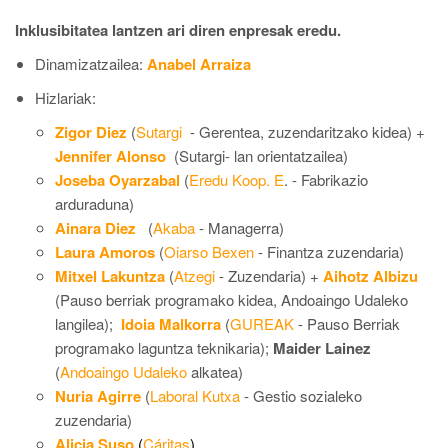
Inklusibitatea lantzen ari diren enpresak eredu.
Dinamizatzailea:
Anabel Arraiza
Hizlariak:
Zigor Diez
(
Sutargi
- Gerentea, zuzendaritzako kidea) +
Jennifer Alonso
(Sutargi- lan orientatzailea)
Joseba Oyarzabal
(
Eredu Koop. E
. - Fabrikazio
arduraduna)
Ainara Diez
(
Akaba
- Managerra)
Laura Amoros
(
Oiarso Bexen
- Finantza zuzendaria)
Mitxel Lakuntza
(
Atzeg
i
- Zuzendaria) +
Aihotz Albizu
(Pauso berriak programako kidea,
Andoaingo Udaleko
langilea
);
Idoia Malkorra
(
GUREAK
- Pauso Berriak
programako laguntza teknikaria);
Maider
Lainez
(
Andoaingo Udaleko
alkatea)
Nuria Agirre
(
Laboral Kutxa
- Gestio sozialeko
zuzendaria)
Alicia Suso
(
Cáritas
)