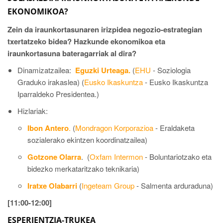
EKONOMIKOA?
Zein da iraunkortasunaren irizpidea negozio-estrategian
txertatzeko bidea? Hazkunde ekonomikoa eta
iraunkortasuna bateragarriak al dira?
Dinamizatzailea:
Eguzki Urteaga.
(
EHU
- Soziologia
Graduko irakaslea) (
Eusko Ikaskuntza
- Eusko Ikaskuntza
Iparraldeko Presidentea.)
Hizlariak:
Ibon Antero
.
(
Mondragon Korporazioa
- Eraldaketa
sozialerako ekintzen koordinatzailea)
Gotzone Olarra
. (
Oxfam Intermon
- Boluntariotzako eta
bidezko merkataritzako teknikaria)
Iratxe Olabarri
(
Ingeteam Group
- Salmenta arduraduna)
[11:00-12:00]
ESPERIENTZIA-TRUKEA