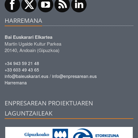
HARREMANA
Bai Euskarari Elkartea
Martin Ugalde Kultur Parkea
20140, Andoain (Gipuzkoa)
+34 943 59 21 48
+33 603 49 43 65
/
info@baieuskarari.eus
info@enpresarean.eus
Harremana
ENPRESAREAN PROIEKTUAREN
LAGUNTZAILEAK