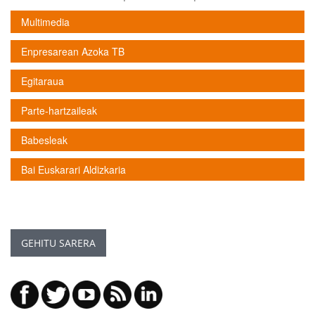
Multimedia
Enpresarean Azoka TB
Egitaraua
Parte-hartzaileak
Babesleak
Bai Euskarari Aldizkaria
GEHITU SARERA