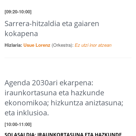
[09:20-10:00]
Sarrera-hitzaldia eta gaiaren
kokapena
Hizlaria:
Usue Lorenz
(Orkestra):
Ez utzi inor atzean
Agenda 2030ari ekarpena:
iraunkortasuna eta hazkunde
ekonomikoa; hizkuntza aniztasuna;
eta inklusioa.
[10:00-11:00]
SOLASALDIA:
IRAUNKORTASUNA ETA HAZKUNDE