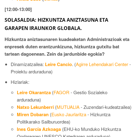
[12:00-13:00]
SOLASALDIA:
HIZKUNTZA ANIZTASUNA ETA
GARAPEN IRAUNKOR GLOBALA.
Hizkuntza aniztasunaren kuadeaketan Administrazioak eta
enpresek duten erantzunkizuna, hizkuntza gutxitu bat
tartean dagoenean. Zein da jardunbide egokia?
Dinamizatzailea:
Leire Cancio
. (
Agirre Lehendakari Center
-
Proiektu arduraduna)
Hizlariak:
Leire Okarantza
(
FAGOR
- Gestio Sozialeko
arduraduna)
Natxo Lekunberri
(
MUTUALIA
- Zuzendari-kudeatzailea)
Miren Dobaran
(
Eusko Jaurlaritza
- Hizkuntza
Politikarako Sailburuordea)
Ines García Azkoaga
(EHU-ko Munduko Hizkuntza
Ondarearen UNESCO Katedraren arduraduna).