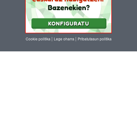
|
|
Cookie politika
Lege oharra
Pribatutasun politika