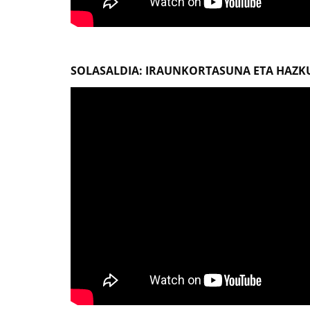
SOLASALDIA: IRAUNKORTASUNA ETA HAZ