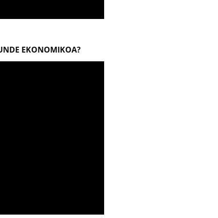
KUNDE EKONOMIKOA?