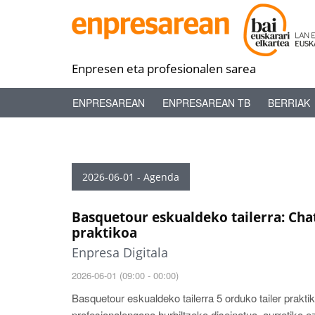
Enpresen eta profesionalen sarea
ENPRESAREAN
ENPRESAREAN TB
BERRIAK
2026-06-01 - Agenda
Basquetour eskualdeko tailerra: Cha
praktikoa
Enpresa Digitala
2026-06-01 (09:00 - 00:00)
Basquetour eskualdeko tailerra 5 orduko tailer prakti
profesionalengana hurbiltzeko diseinatua, aurretiko 