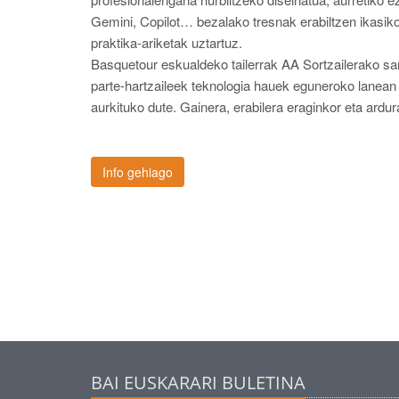
Gemini, Copilot… bezalako tresnak erabiltzen ikasiko 
praktika-ariketak uztartuz.
Basquetour eskualdeko tailerrak AA Sortzailerako sar
parte-hartzaileek teknologia hauek eguneroko lanean
aurkituko dute. Gainera, erabilera eraginkor eta ard
Info gehiago
BAI EUSKARARI BULETINA