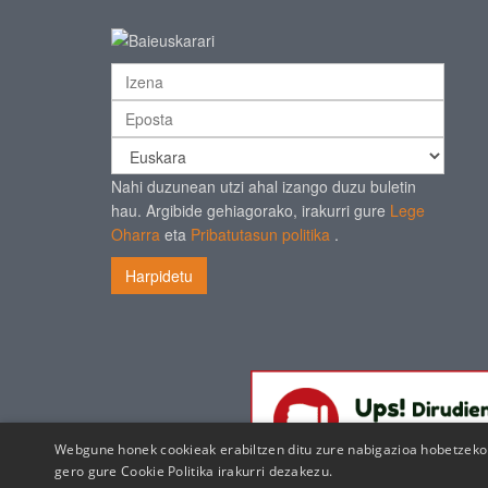
Nahi duzunean utzi ahal izango duzu buletin
hau. Argibide gehiagorako, irakurri gure
Lege
Oharra
eta
Pribatutasun politika
.
Harpidetu
Webgune honek cookieak erabiltzen ditu zure nabigazioa hobetzeko e
gero gure
Cookie Politika irakurri dezakezu.