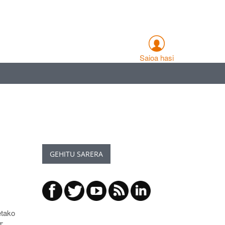
Saioa hasi
GEHITU SARERA
etako
T,