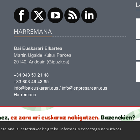
L
HARREMANA
Bai Euskarari Elkartea
Martin Ugalde Kultur Parkea
20140, Andoain (Gipuzkoa)
+34 943 59 21 48
+33 603 49 43 65
/
info@baieuskarari.eus
info@enpresarean.eus
Harremana
ta analisi estatistikoak egiteko. Informazio zehatzago nahi izanez