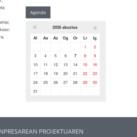
eta
Agenda
ehar,
2026 abuztua
zkeen
ra.
Al
As
Az
Og
Or
Lr
Ig
1
2
3
4
5
6
7
8
9
10
11
12
13
14
15
16
17
18
19
20
21
22
23
24
25
26
27
28
29
30
31
NPRESAREAN PROIEKTUAREN