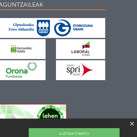
AGUNTZAILEAK
×
GUZTIAK ONARTU