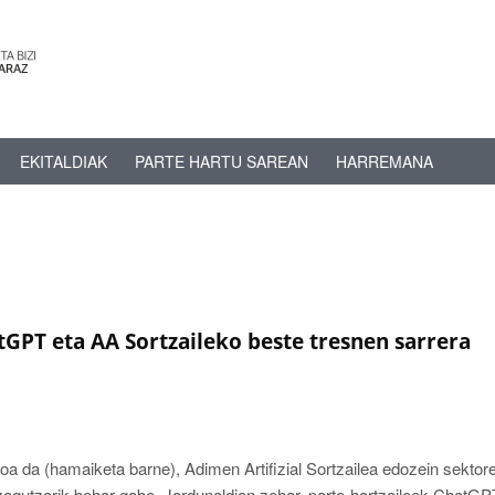
EKITALDIAK
PARTE HARTU SAREAN
HARREMANA
tGPT eta AA Sortzaileko beste tresnen sarrera
koa da (hamaiketa barne), Adimen Artifizial Sortzailea edozein sektor
ezagutzarik behar gabe. Jardunaldian zehar, parte-hartzaileek ChatGP