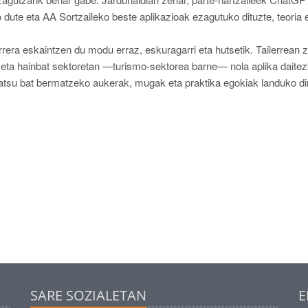
dute eta AA Sortzaileko beste aplikazioak ezagutuko dituzte, teoria 
rera eskaintzen du modu erraz, eskuragarri eta hutsetik. Tailerrean z
 eta hainbat sektoretan —turismo-sektorea barne— nola aplika daite
uratsu bat bermatzeko aukerak, mugak eta praktika egokiak landuko di
SARE SOZIALETAN
E