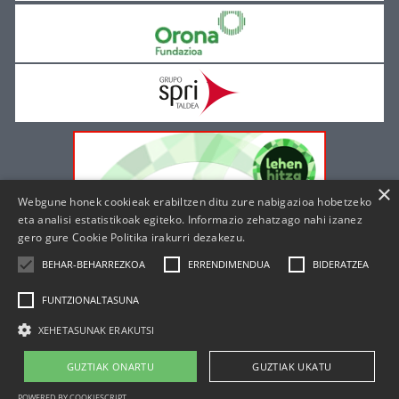
×
Webgune honek cookieak erabiltzen ditu zure nabigazioa hobetzeko
eta analisi estatistikoak egiteko. Informazio zehatzago nahi izanez
gero gure
Cookie Politika irakurri dezakezu.
BEHAR-BEHARREZKOA
ERRENDIMENDUA
BIDERATZEA
FUNTZIONALTASUNA
XEHETASUNAK ERAKUTSI
|
|
Cookie politika
Lege oharra
Pribatutasun politika
GUZTIAK ONARTU
GUZTIAK UKATU
POWERED BY COOKIESCRIPT