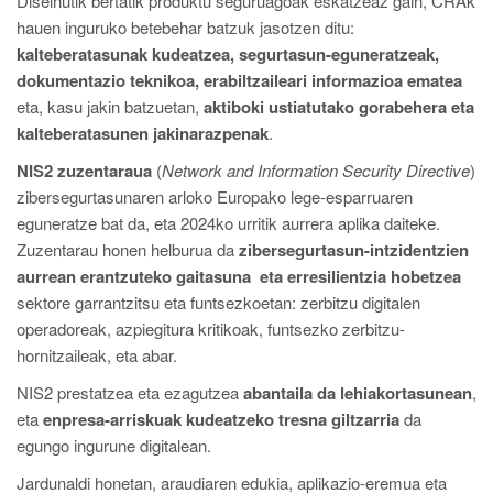
Diseinutik bertatik produktu seguruagoak eskatzeaz gain, CRAk
hauen inguruko betebehar batzuk jasotzen ditu:
kalteberatasunak kudeatzea, segurtasun-eguneratzeak,
dokumentazio teknikoa, erabiltzaileari informazioa ematea
eta, kasu jakin batzuetan,
aktiboki ustiatutako gorabehera eta
kalteberatasunen jakinarazpenak
.
NIS2 zuzentaraua
(
Network and Information Security Directive
)
zibersegurtasunaren arloko Europako lege-esparruaren
eguneratze bat da, eta 2024ko urritik aurrera aplika daiteke.
Zuzentarau honen helburua da
zibersegurtasun-intzidentzien
aurrean erantzuteko gaitasuna eta erresilientzia hobetzea
sektore garrantzitsu eta funtsezkoetan: zerbitzu digitalen
operadoreak, azpiegitura kritikoak, funtsezko zerbitzu-
hornitzaileak, eta abar.
NIS2 prestatzea eta ezagutzea
abantaila da lehiakortasunean
,
eta
enpresa-arriskuak kudeatzeko tresna giltzarria
da
egungo ingurune digitalean.
Jardunaldi honetan, araudiaren edukia, aplikazio-eremua eta