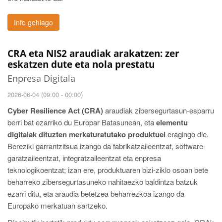
Info gehiago
CRA eta NIS2 araudiak arakatzen: zer
eskatzen dute eta nola prestatu
Enpresa Digitala
2026-06-04 (09:00 - 00:00)
Cyber Resilience Act (CRA)
araudiak zibersegurtasun-esparru
berri bat ezarriko du Europar Batasunean, eta
elementu
digitalak dituzten merkaturatutako produktuei
eragingo die.
Bereziki garrantzitsua izango da fabrikatzaileentzat, software-
garatzaileentzat, integratzaileentzat eta enpresa
teknologikoentzat; izan ere, produktuaren bizi-ziklo osoan bete
beharreko zibersegurtasuneko nahitaezko baldintza batzuk
ezarri ditu, eta araudia betetzea beharrezkoa izango da
Europako merkatuan sartzeko.