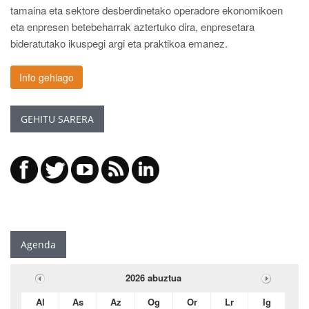
tamaina eta sektore desberdinetako operadore ekonomikoen
eta enpresen betebeharrak aztertuko dira, enpresetara
bideratutako ikuspegi argi eta praktikoa emanez.
Info gehiago
GEHITU SARERA
Agenda
2026 abuztua
Al
As
Az
Og
Or
Lr
Ig