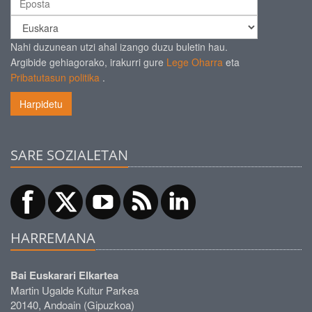
Nahi duzunean utzi ahal izango duzu buletin hau.
Argibide gehiagorako, irakurri gure
Lege Oharra
eta
Pribatutasun politika
.
Harpidetu
SARE SOZIALETAN
HARREMANA
Bai Euskarari Elkartea
Martin Ugalde Kultur Parkea
20140, Andoain (Gipuzkoa)