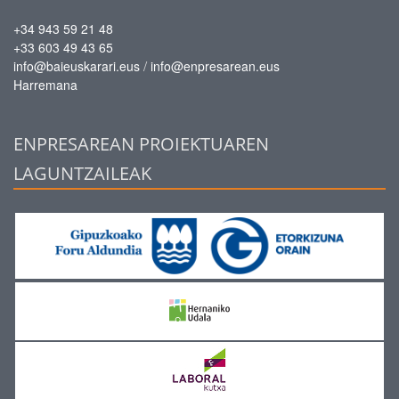
+34 943 59 21 48
+33 603 49 43 65
/
info@baieuskarari.eus
info@enpresarean.eus
Harremana
ENPRESAREAN PROIEKTUAREN
LAGUNTZAILEAK