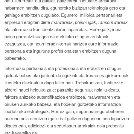
datu-lapurretak eta gailuak galtzearekin lotutako arriskuak
nabarmen handitu dira, eguneroko bizitzan teknologia gero eta
gehiago erabiltzen dugulako. Egunero, milioika pertsonari eta
enpresari eragiten diete
malwareak
,
phishingak
,
ransomwareak
eta informazio konfidentzialaren lapurretak. Horregatik, inoiz
baino garrantzitsuagoa da aurkituko ditugun arriskuak
ezagutzea, eta neurri eraginkorrak hartzea gure informazio
pertsonala eta ingurune profesionaletan erabiltzen duguna
babesteko.
Informazio pertsonala eta profesionala eta erabiltzen ditugun
gailuak babesteko jardunbide egokiak eta tresna eraginkorrenak
ikasteko diseinatuta dago tailer hau. Trebakuntzan, funtsezko
alderdi hauei helduko zaie: pasahitz seguruak nola kudeatu,
faktore anitzeko autentifikazioa erabiltzea, malwarearen eta
birusen aurkako babesa, eta hodeian gordetako informazioa
ziurtatzeko estrategiak. Horrez gain, segurtasun-gorabeheren
aurrean nola erantzun (gailu bat galtzen dugunean edo lapurtzen
digutenean, adibidez) eta segurtasun-arrakalak nola prebenitu
ere irakatsiko da.