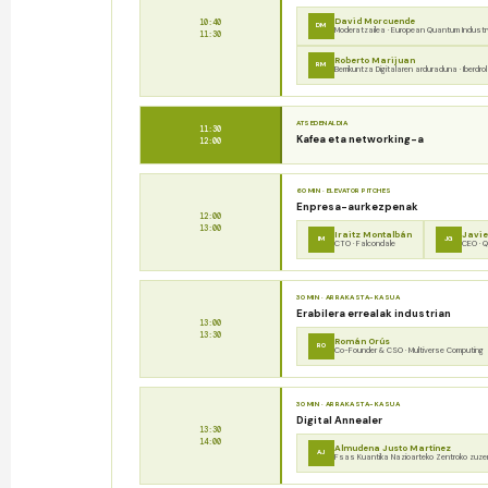
David Morcuende
10:40
DM
Moderatzailea · European Quantum Industr
11:30
Roberto Marijuan
RM
Berrikuntza Digitalaren arduraduna · Iberdro
ATSEDENALDIA
11:30
Kafea eta networking-a
12:00
60 MIN · ELEVATOR PITCHES
Enpresa-aurkezpenak
12:00
13:00
Iraitz Montalbán
Javie
IM
JG
CTO · Falcondale
CEO · 
30 MIN · ARRAKASTA-KASUA
Erabilera errealak industrian
13:00
13:30
Román Orús
RO
Co-Founder & CSO · Multiverse Computing
30 MIN · ARRAKASTA-KASUA
Digital Annealer
13:30
14:00
Almudena Justo Martínez
AJ
Fsas Kuantika Nazioarteko Zentroko zuze