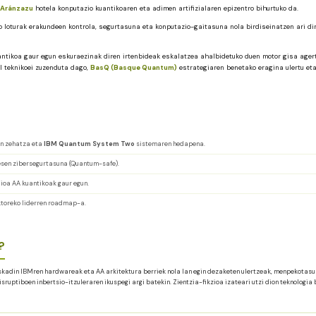
 Aránzazu
hotela konputazio kuantikoaren eta adimen artifizialaren epizentro bihurtuko da.
ko loturak erakundeen kontrola, segurtasuna eta konputazio-gaitasuna nola birdiseinatzen ari di
uantikoa gaur egun eskuraezinak diren irtenbideak eskalatzea ahalbidetuko duen motor gisa ager
il teknikoei zuzenduta dago,
BasQ (Basque Quantum)
estrategiaren benetako eragina ulertu et
en zehatza eta
IBM Quantum System Two
sistemaren hedapena.
resen zibersegurtasuna (Quantum-safe).
lioa AA kuantikoak gaur egun.
ktoreko liderren roadmap-a.
?
Euskadin IBMren hardwareak eta AA arkitektura berriek nola lan egin dezaketen ulertzeak, menpekotasu
isruptiboen inbertsio-itzuleraren ikuspegi argi batekin. Zientzia-fikzioa izateari utzi dion teknologia 