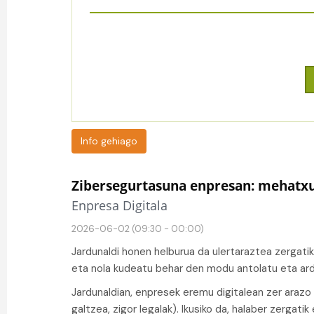
Info gehiago
Zibersegurtasuna enpresan: mehatx
Enpresa Digitala
2026-06-02 (09:30 - 00:00)
Jardunaldi honen helburua da ulertaraztea zergat
eta nola kudeatu behar den modu antolatu eta ar
Jardunaldian, enpresek eremu digitalean zer arazo 
galtzea, zigor legalak). Ikusiko da, halaber zergatik