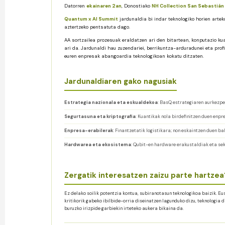
Datorren
ekainaren 2an
, Donostiako
NH Collection San Sebastián
Quantum x AI Summit
jardunaldia bi indar teknologiko horien arte
aztertzeko pentsatuta dago.
AA sortzailea prozesuak eraldatzen ari den bitartean, konputazio k
ari da. Jardunaldi hau zuzendariei, berrikuntza-arduradunei eta prof
euren enpresak abangoardia teknologikoan kokatu ditzaten.
Jardunaldiaren gako nagusiak
Estrategia nazionala eta eskualdekoa
: BasQ estrategiaren aurkezp
Segurtasuna eta kriptografia
: Kuantikak nola birdefinitzen duen enp
Enpresa-erabilerak
: Finantzetatik logistikara; non eskaintzen duen ba
Hardwarea eta ekosistema
: Qubit-en hardware erakustaldiak eta se
Zergatik interesatzen zaizu parte hartzea
Ez delako soilik potentzia kontua, subiranotasun teknologikoa baizik. 
kritikorik gabeko ibilbide-orria diseinatzen lagunduko dizu, teknologia d
buruzko irizpide garbiekin irteteko aukera bikaina da.