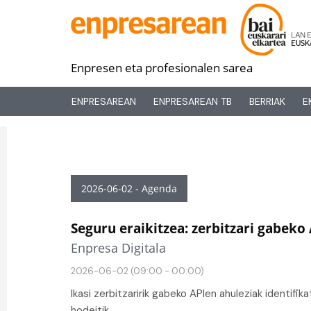
Enpresen eta profesionalen sarea
ENPRESAREAN
ENPRESAREAN TB
BERRIAK
E
2026-06-02 - Agenda
Seguru eraikitzea: zerbitzari gabeko
Enpresa Digitala
2026-06-02 (09:00 - 00:00)
Ikasi zerbitzaririk gabeko APIen ahuleziak identifi
hodeitik.