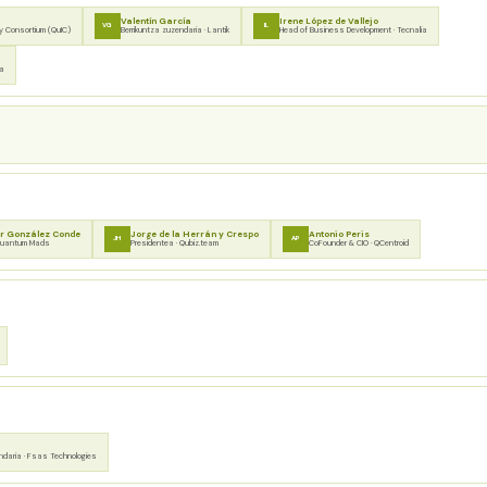
Valentín García
Irene López de Vallejo
VG
IL
y Consortium (QuIC)
Berrikuntza zuzendaria · Lantik
Head of Business Development · Tecnalia
la
r González Conde
Jorge de la Herrán y Crespo
Antonio Peris
JH
AP
Quantum Mads
Presidentea · Qubiz.team
CoFounder & CIO · QCentroid
ndaria · Fsas Technologies