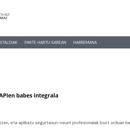
KITALDIAK
PARTE HARTU SAREAN
HARREMANA
 APIen babes integrala
katzen, eta aplikatu segurtasun-neurri profesionalak bost orduan bak