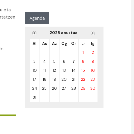
tu eta
entatzen
Agenda
2026 abuztua
Al
As
Az
Og
Or
Lr
Ig
ts
1
2
3
4
5
6
7
8
9
10
11
12
13
14
15
16
17
18
19
20
21
22
23
24
25
26
27
28
29
30
31