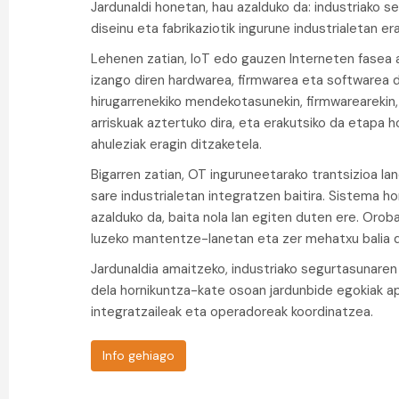
Jardunaldi honetan, hau azalduko da: industriako 
diseinu eta fabrikaziotik ingurune industrialetan er
Lehenen zatian, IoT edo gauzen Interneten fasea a
izango diren hardwarea, firmwarea eta softwarea di
hirugarrenekiko mendekotasunekin, firmwarearekin,
arriskuak aztertuko dira, eta erakutsiko da etapa 
ahuleziak eragin ditzaketela.
Bigarren zatian, OT inguruneetarako trantsizioa lan
sare industrialetan integratzen baitira. Sistema ho
azalduko da, baita nola lan egiten duten ere. Oro
luzeko mantentze-lanetan eta zer mehatxu balia d
Jardunaldia amaitzeko, industriako segurtasunare
dela hornikuntza-kate osoan jardunbide egokiak apli
integratzaileak eta operadoreak koordinatzea.
Info gehiago