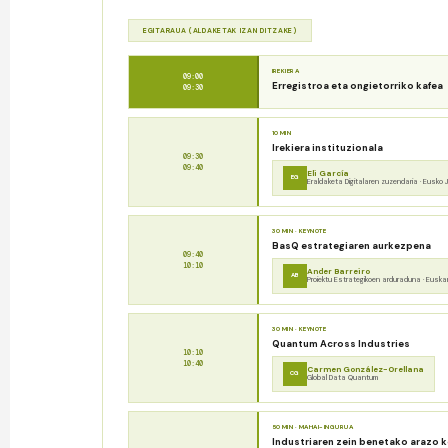
EGITARAUA (ALDAKETAK IZAN DITZAKE)
IREKIERA
09:00
Erregistroa eta ongietorriko kafea
09:30
10 MIN
Irekiera instituzionala
09:30
09:40
Eli García
EG
Eraldaketa Digitalaren zuzendaria · Eusko J
30 MIN · KEYNOTE
BasQ estrategiaren aurkezpena
09:40
10:10
Ander Barreiro
AB
Proiektu Estrategikoen arduraduna · Eus
30 MIN · KEYNOTE
Quantum Across Industries
10:10
10:40
Carmen González-Orellana
CG
Global Data Quantum
50 MIN · MAHAI-INGURUA
Industriaren zein benetako arazo 