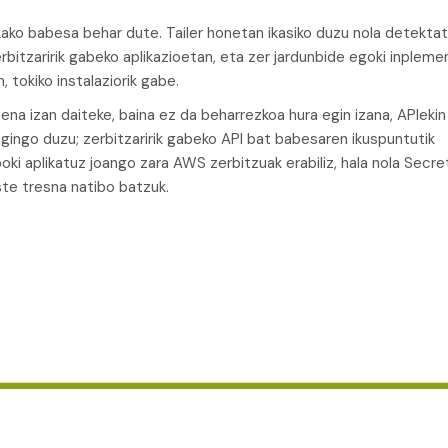
ako babesa behar dute. Tailer honetan ikasiko duzu nola detekta
itzaririk gabeko aplikazioetan, eta zer jardunbide egoki inplem
tokiko instalaziorik gabe.
aipena izan daiteke, baina ez da beharrezkoa hura egin izana, APIekin
ingo duzu; zerbitzaririk gabeko API bat babesaren ikuspuntutik
ki aplikatuz joango zara AWS zerbitzuak erabiliz, hala nola Secre
e tresna natibo batzuk.