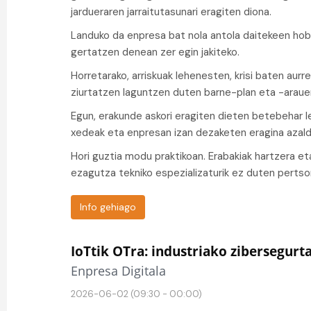
jardueraren jarraitutasunari eragiten diona.
Landuko da enpresa bat nola antola daitekeen hob
gertatzen denean zer egin jakiteko.
Horretarako, arriskuak lehenesten, krisi baten aur
ziurtatzen laguntzen duten barne-plan eta -araue
Egun, erakunde askori eragiten dieten betebehar l
xedeak eta enpresan izan dezaketen eragina azald
Hori guztia modu praktikoan. Erabakiak hartzera 
ezagutza tekniko espezializaturik ez duten perts
Info gehiago
IoTtik OTra: industriako zibersegur
Enpresa Digitala
2026-06-02 (09:30 - 00:00)