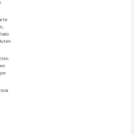
n
arte
n,
utako
 duten
uzten
ren
epe
tsua