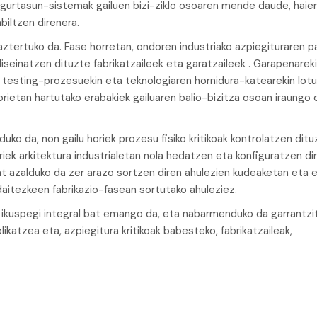
segurtasun-sistemak gailuen bizi-ziklo osoaren mende daude, haie
abiltzen direnera.
ztertuko da. Fase horretan, ondoren industriako azpiegituraren p
seinatzen dituzte fabrikatzaileek eta garatzaileek . Garapenareki
 testing-prozesuekin eta teknologiaren hornidura-katearekin lot
horietan hartutako erabakiek gailuaren balio-bizitza osoan iraungo
duko da, non gailu horiek prozesu fisiko kritikoak kontrolatzen dit
riek arkitektura industrialetan nola hedatzen eta konfiguratzen di
bat azalduko da zer arazo sortzen diren ahulezien kudeaketan eta 
aitezkeen fabrikazio-fasean sortutako ahuleziez.
n ikuspegi integral bat emango da, eta nabarmenduko da garrantzi
katzea eta, azpiegitura kritikoak babesteko, fabrikatzaileak,