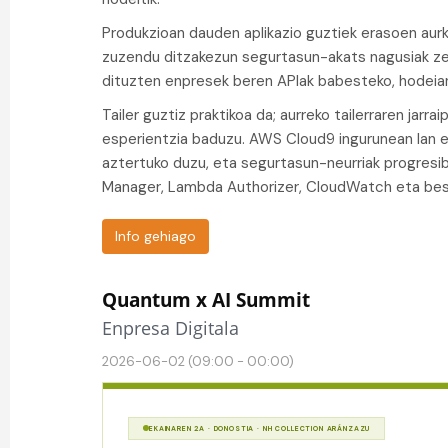
Produkzioan dauden aplikazio guztiek erasoen aurk
zuzendu ditzakezun segurtasun-akats nagusiak zerb
dituzten enpresek beren APIak babesteko, hodeian, 
Tailer guztiz praktikoa da; aurreko tailerraren jarr
esperientzia baduzu. AWS Cloud9 ingurunean lan eg
aztertuko duzu, eta segurtasun-neurriak progresibo
Manager, Lambda Authorizer, CloudWatch eta best
Info gehiago
Quantum x AI Summit
Enpresa Digitala
2026-06-02 (09:00 - 00:00)
EKAINAREN 2A · DONOSTIA · NH COLLECTION ARÁNZAZU