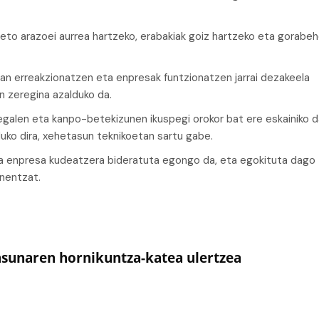
eto arazoei aurrea hartzeko, erabakiak goiz hartzeko eta gorabeh
rean erreakzionatzen eta enpresak funtzionatzen jarrai dezakeela
n zeregina azalduko da.
egalen eta kanpo-betekizunen ikuspegi orokor bat ere eskainiko d
uko dira, xehetasun teknikoetan sartu gabe.
eta enpresa kudeatzera bideratuta egongo da, eta egokituta dago
onentzat.
tasunaren hornikuntza-katea ulertzea