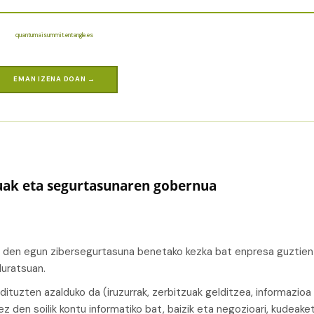
quantumaisummit.entangle.es
EMAN IZENA DOAN →
uak eta segurtasunaren gobernua
ik den egun zibersegurtasuna benetako kezka bat enpresa guztien
duratsuan.
dituzten azalduko da (iruzurrak, zerbitzuak gelditzea, informazioa
 ez den soilik kontu informatiko bat, baizik eta negozioari, kudeake