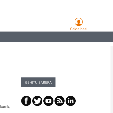
Saioa hasi
GEHITU SARERA
arrik,