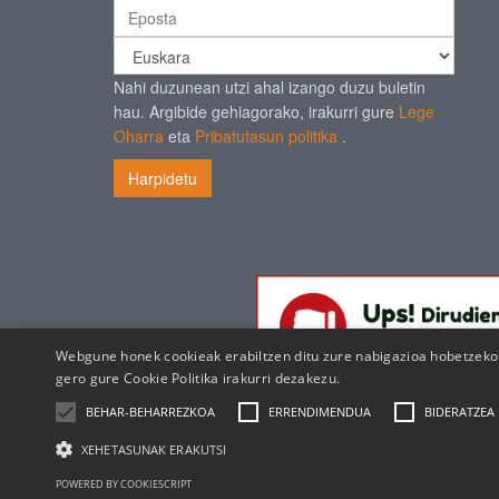
Nahi duzunean utzi ahal izango duzu buletin
hau. Argibide gehiagorako, irakurri gure
Lege
Oharra
eta
Pribatutasun politika
.
Harpidetu
Webgune honek cookieak erabiltzen ditu zure nabigazioa hobetzeko e
gero gure
Cookie Politika irakurri dezakezu.
BEHAR-BEHARREZKOA
ERRENDIMENDUA
BIDERATZEA
XEHETASUNAK ERAKUTSI
POWERED BY COOKIESCRIPT