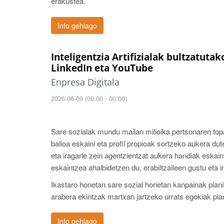
erakustea.
Info gehiago
Inteligentzia Artifizialak bultzatuta
LinkedIn eta YouTube
Enpresa Digitala
2026-06-09 (09:00 - 00:00)
Sare sozialak mundu mailan milioika pertsonaren top
balioa eskaini eta profil propioak sortzeko aukera du
eta iragarle zein agentzientzat aukera handiak eska
eskaintzea ahalbidetzen du, erabiltzaileen gustu eta 
Ikastaro honetan sare sozial horietan kanpainak plani
arabera ekintzak martxan jartzeko urrats egokiak plan
Info gehiago