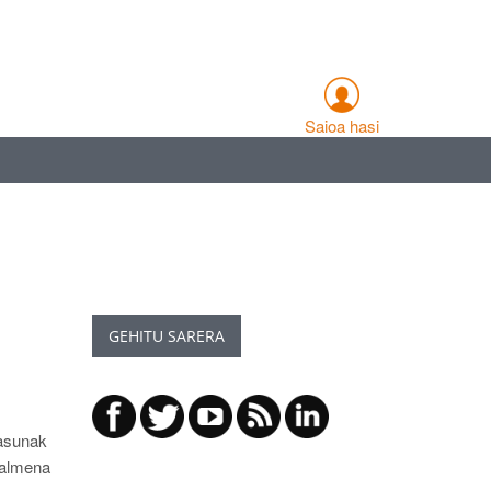
Saioa hasi
GEHITU SARERA
tasunak
halmena