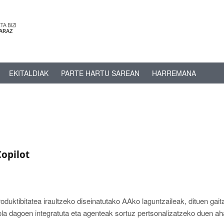
EKITALDIAK
PARTE HARTU SAREAN
HARREMANA
Copilot
oduktibitatea iraultzeko diseinatutako AAko laguntzaileak, dituen gai
ola dagoen integratuta eta agenteak sortuz pertsonalizatzeko duen a