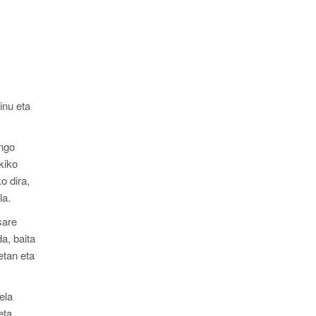
inu eta
ango
kiko
o dira,
la.
sare
a, baita
etan eta
ela
eta