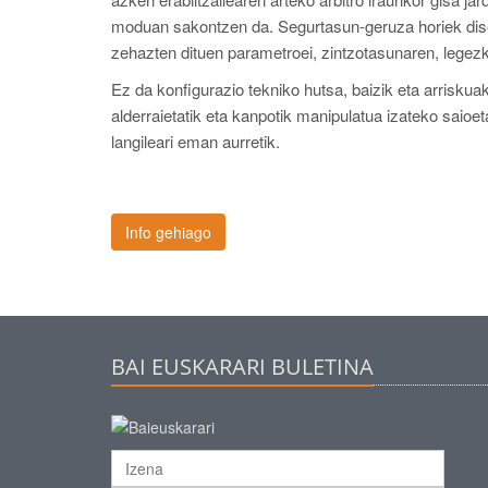
moduan sakontzen da. Segurtasun-geruza horiek dise
zehazten dituen parametroei, zintzotasunaren, legezk
Ez da konfigurazio tekniko hutsa, baizik eta arrisku
alderraietatik eta kanpotik manipulatua izateko saioet
langileari eman aurretik.
Info gehiago
BAI EUSKARARI BULETINA