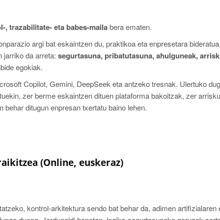
-, trazabilitate- eta babes-maila
bera ematen.
nparazio argi bat eskaintzen du, praktikoa eta enpresetara bideratua,
 jarriko da arreta:
segurtasuna, pribatutasuna, ahulguneak, arris
bide egokiak.
crosoft Copilot, Gemini, DeepSeek eta antzeko tresnak. Ulertuko du
tuekin, zer berme eskaintzen dituen plataforma bakoitzak, zer arrisku
an behar ditugun enpresan txertatu baino lehen.
aikitzea (Online, euskeraz)
tzeko, kontrol-arkitektura sendo bat behar da, adimen artifizialaren 
jardungo duena. Jardunaldi honetan, logika-segurtasuneko geruzak sor