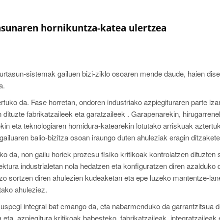
tasunaren hornikuntza-katea ulertzea
urtasun-sistemak gailuen bizi-ziklo osoaren mende daude, haien dise
a.
rtuko da. Fase horretan, ondoren industriako azpiegituraren parte iz
dituzte fabrikatzaileek eta garatzaileek . Garapenarekin, hirugarrene
n eta teknologiaren hornidura-katearekin lotutako arriskuak aztertuk
gailuaren balio-bizitza osoan iraungo duten ahuleziak eragin ditzakete
o da, non gailu horiek prozesu fisiko kritikoak kontrolatzen dituzten 
itektura industrialetan nola hedatzen eta konfiguratzen diren azalduko d
azo sortzen diren ahulezien kudeaketan eta epe luzeko mantentze-lan
tako ahuleziez.
kuspegi integral bat emango da, eta nabarmenduko da garrantzitsua d
ta, azpiegitura kritikoak babesteko, fabrikatzaileak, integratzaileak 