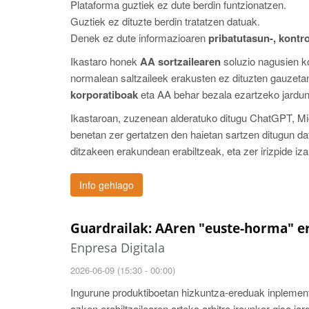
Plataforma guztiek ez dute berdin funtzionatzen.
Guztiek ez dituzte berdin tratatzen datuak.
Denek ez dute informazioaren
pribatutasun-, kontrol
Ikastaro honek
AA sortzailearen
soluzio nagusien ko
normalean saltzaileek erakusten ez dituzten gauzetan
korporatiboak
eta AA behar bezala ezartzeko jardun
Ikastaroan, zuzenean alderatuko ditugu ChatGPT, Mi
benetan zer gertatzen den haietan sartzen ditugun da
ditzakeen erakundean erabiltzeak, eta zer irizpide iz
Info gehiago
Guardrailak: AAren "euste-horma" er
Enpresa Digitala
2026-06-09 (15:30 - 00:00)
Ingurune produktiboetan hizkuntza-ereduak inplementa
azken erabiltzailearen arteko arbitro iraunkor gisa 