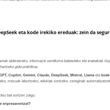
eepSeek eta kode irekiko ereduak: zein da segu
enak alderatzeko, informazio sentikorra babesteko eta erabakiak iriz
hartzeko gida praktikoa.
PT, Copilot, Gemini, Claude, DeepSeek, Mistral, Llama
eta
kode 
eko, mezuak laburtzeko, edukiak sortzeko, zereginak automatizatze
itsu bat sortzen zaigu:
re enpresarentzat?