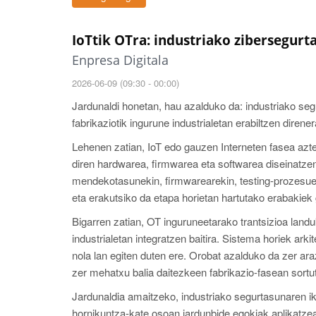
IoTtik OTra: industriako zibersegur
Enpresa Digitala
2026-06-09 (09:30 - 00:00)
Jardunaldi honetan, hau azalduko da: industriako seg
fabrikaziotik ingurune industrialetan erabiltzen direner
Lehenen zatian, IoT edo gauzen Interneten fasea azte
diren hardwarea, firmwarea eta softwarea diseinatzen 
mendekotasunekin, firmwarearekin, testing-prozesueki
eta erakutsiko da etapa horietan hartutako erabakiek 
Bigarren zatian, OT inguruneetarako trantsizioa landuk
industrialetan integratzen baitira. Sistema horiek ark
nola lan egiten duten ere. Orobat azalduko da zer ar
zer mehatxu balia daitezkeen fabrikazio-fasean sortu
Jardunaldia amaitzeko, industriako segurtasunaren i
hornikuntza-kate osoan jardunbide egokiak aplikatzea e