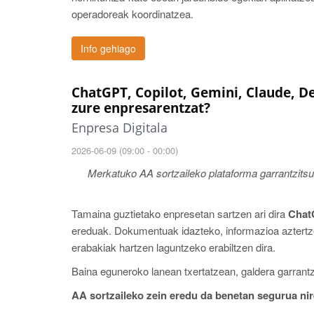
operadoreak koordinatzea.
Info gehiago
ChatGPT, Copilot, Gemini, Claude, D
zure enpresarentzat?
Enpresa Digitala
2026-06-09 (09:00 - 00:00)
Merkatuko AA sortzaileko plataforma garrantzitsu
Tamaina guztietako enpresetan sartzen ari dira
ChatG
ereduak. Dokumentuak idazteko, informazioa aztertz
erabakiak hartzen laguntzeko erabiltzen dira.
Baina eguneroko lanean txertatzean, galdera garrantz
AA sortzaileko zein eredu da benetan segurua ni