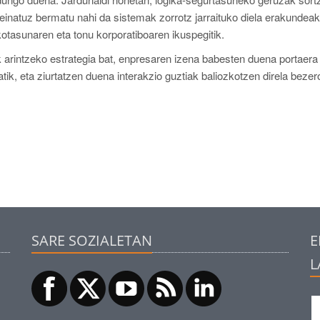
inatuz bermatu nahi da sistemak zorrotz jarraituko diela erakundeak
otasunaren eta tonu korporatiboaren ikuspegitik.
ak arintzeko estrategia bat, enpresaren izena babesten duena portaera
atik, eta ziurtatzen duena interakzio guztiak baliozkotzen direla bezer
SARE SOZIALETAN
E
L