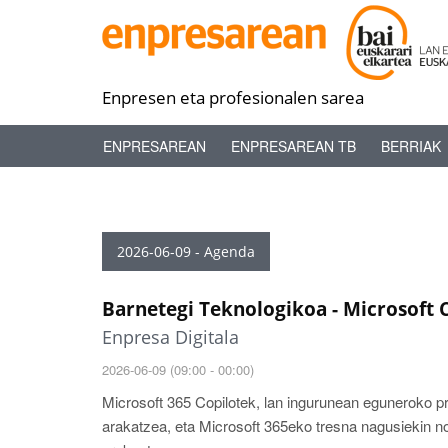
Enpresen eta profesionalen sarea
ENPRESAREAN
ENPRESAREAN TB
BERRIAK
2026-06-09 - Agenda
Barnetegi Teknologikoa - Microsoft 
Enpresa Digitala
2026-06-09 (09:00 - 00:00)
Microsoft 365 Copilotek, lan ingurunean eguneroko pr
arakatzea, eta Microsoft 365eko tresna nagusiekin n