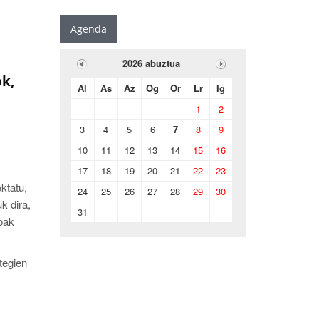
Agenda
2026 abuztua
ok,
Al
As
Az
Og
Or
Lr
Ig
1
2
3
4
5
6
7
8
9
10
11
12
13
14
15
16
17
18
19
20
21
22
23
ktatu,
24
25
26
27
28
29
30
k dira,
31
oak
tegien