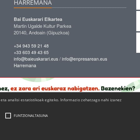
HARREMANA
Bai Euskarari Elkartea
Martin Ugalde Kultur Parkea
20140, Andoain (Gipuzkoa)
+34 943 59 21 48
+33 603 49 43 65
/
info@baieuskarari.eus
info@enpresarean.eus
Harremana
ta analisi estatistikoak egiteko. Informazio zehatzago nahi izanez
FUNTZIONALTASUNA
|
|
Cookie politika
Lege oharra
Pribatutasun politika