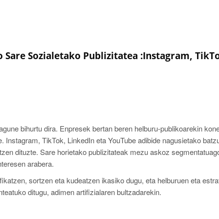
ko Sare Sozialetako Publizitatea :Instagram, TikT
agune bihurtu dira. Enpresek bertan beren helburu‑publikoarekin kone
te. Instagram, TikTok, LinkedIn eta YouTube adibide nagusietako batzu
intzen dituzte. Sare horietako publizitateak mezu askoz segmentatuag
interesen arabera.
fikatzen, sortzen eta kudeatzen ikasiko dugu, eta helburuen eta estra
teatuko ditugu, adimen artifizialaren bultzadarekin.