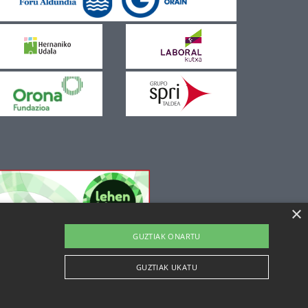
×
GUZTIAK ONARTU
GUZTIAK UKATU